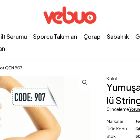
ilt Serumu
Sporcu Takımları
Çorap
Sabahlık
G
an
lot QEN 907
Külot
Yumuşa
lü Stri
0 İnceleme
Yoru
Markalar
J
Ürün Kodu
Q
Stok
50