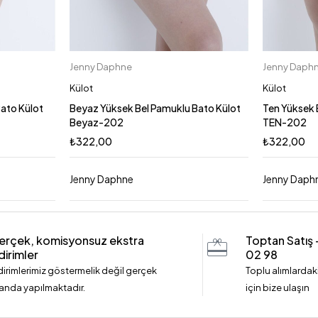
Jenny Daphne
Jenny Daph
Sepete Ekle
L
M
L
3XL
2XL
S
2XL
Külot
Külot
Bato Külot
Beyaz Yüksek Bel Pamuklu Bato Külot
Ten Yüksek 
Beyaz-202
TEN-202
₺
322,00
₺
322,00
Jenny Daphne
Jenny Daph
erçek, komisyonsuz ekstra
Toptan Satış
dirimler
02 98
dirimlerimiz göstermelik değil gerçek
Toplu alımlardaki
anda yapılmaktadır.
için bize ulaşın