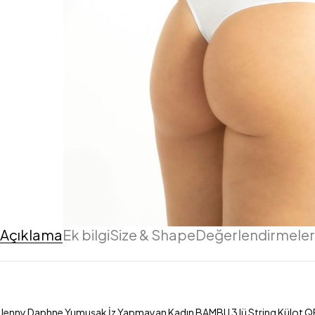
Açıklama
Ek bilgi
Size & Shape
Değerlendirmeler 
Jenny Daphne Yumuşak İz Yapmayan Kadın BAMBU 3 lü String Külot QEN 