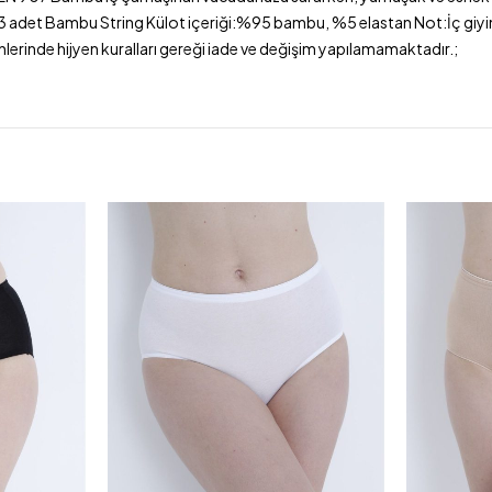
r. ; 3 adet Bambu String Külot içeriği:%95 bambu, %5 elastan Not:İç giy
nlerinde hijyen kuralları gereği iade ve değişim yapılamamaktadır.;