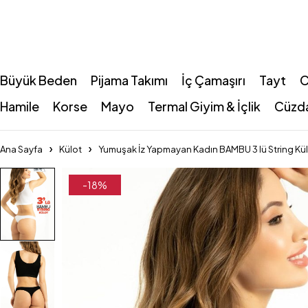
Büyük Beden
Pijama Takımı
İç Çamaşırı
Tayt
C
Hamile
Korse
Mayo
Termal Giyim & İçlik
Cüzd
Ana Sayfa
Külot
Yumuşak İz Yapmayan Kadın BAMBU 3 lü String Kü
-18%