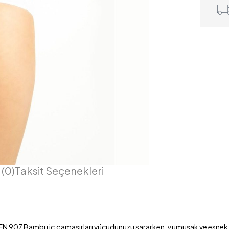
(0)
Taksit Seçenekleri
907 Bambu iç çamaşırları vücudunuzu sararken, yumuşak ve esnek doku