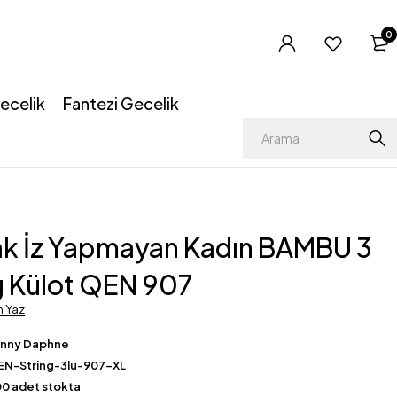
0
ecelik
Fantezi Gecelik
k İz Yapmayan Kadın BAMBU 3
ng Külot QEN 907
m Yaz
enny Daphne
EN-String-3lu-907-XL
0 adet stokta