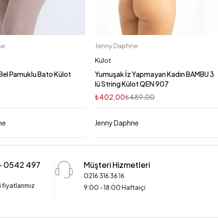
ne
Jenny Daphne
Sepete Ekle
Sepete Ekle
XL
M
3XL
L
XL
M
S
L
Külot
S
Bel Pamuklu Bato Külot
Yumuşak İz Yapmayan Kadın BAMBU 3
lü String Külot QEN 907
₺
402,00
₺
489,00
ne
Jenny Daphne
 - 0542 497
Müşteri Hizmetleri
0216 316 36 16
 fiyatlarımız
9:00 - 18:00 Haftaiçi