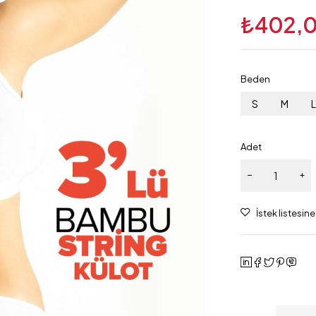
₺
402,
Beden
S
M
Adet