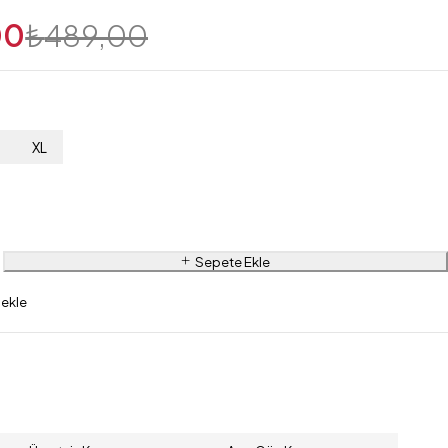
00
₺
489,00
L
XL
Sepete Ekle