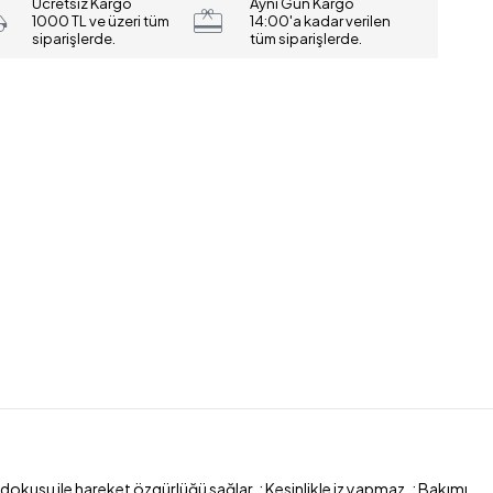
Ücretsiz Kargo
Aynı Gün Kargo
1000 TL ve üzeri tüm
14:00'a kadar verilen
siparişlerde.
tüm siparişlerde.
su ile hareket özgürlüğü sağlar. ; Kesinlikle iz yapmaz. ; Bakımı