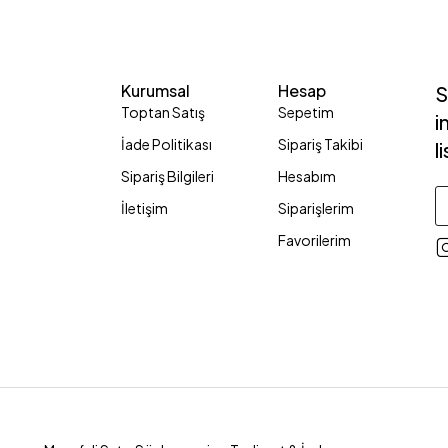
Kurumsal
Hesap
S
Toptan Satış
Sepetim
i
İade Politikası
Sipariş Takibi
l
Sipariş Bilgileri
Hesabım
İletişim
Siparişlerim
Favorilerim