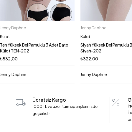
Jenny Daphne
Jenny Daphne
Sepete Ekle
Sepete Ekle
3XL
2XL
M
XL
S
S
2XL
3XL
M
Külot
Külot
L
Ten Yüksek Bel Pamuklu 3 Adet Bato
Siyah Yüksek Bel Pamuklu 
Külot TEN-202
Siyah-202
₺
532,00
₺
322,00
Jenny Daphne
Jenny Daphne
Ücretsiz Kargo
G
in
1000 TL ve üzeri tüm siparişlerinizde
İn
geçerlidir.
or