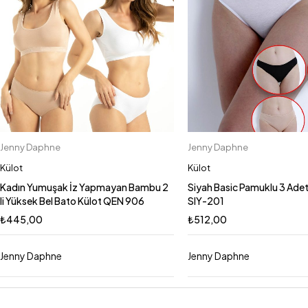
Jenny Daphne
Jenny Daphne
Sepete Ekle
Sepete Ekle
2XL
3XL
XL
M
L
S
Külot
Külot
Kadın Yumuşak İz Yapmayan Bambu 2
Siyah Basic Pamuklu 3 Adet 
li Yüksek Bel Bato Külot QEN 906
SIY-201
₺
445,00
₺
512,00
Jenny Daphne
Jenny Daphne