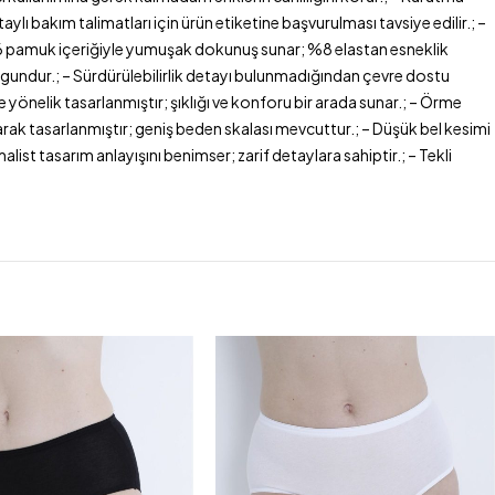
ı bakım talimatları için ürün etiketine başvurulması tavsiye edilir.; –
 %46 pamuk içeriğiyle yumuşak dokunuş sunar; %8 elastan esneklik
uygundur.; – Sürdürülebilirlik detayı bulunmadığından çevre dostu
ine yönelik tasarlanmıştır; şıklığı ve konforu bir arada sunar.; – Örme
larak tasarlanmıştır; geniş beden skalası mevcuttur.; – Düşük bel kesimi
list tasarım anlayışını benimser; zarif detaylara sahiptir.; – Tekli