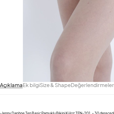
Açıklama
Ek bilgi
Size & Shape
Değerlendirmeler 
-Jenny Daphne Ten Basic Pamuklu Bikini Külot TEN-201. – 30 derecede m