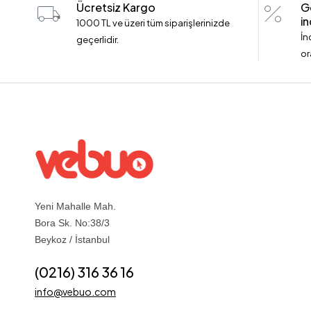
Ücretsiz Kargo
G
in
1000 TL ve üzeri tüm siparişlerinizde
İn
geçerlidir.
or
Yeni Mahalle Mah.
Bora Sk. No:38/3
Beykoz / İstanbul
(0216) 316 36 16
info@vebuo.com