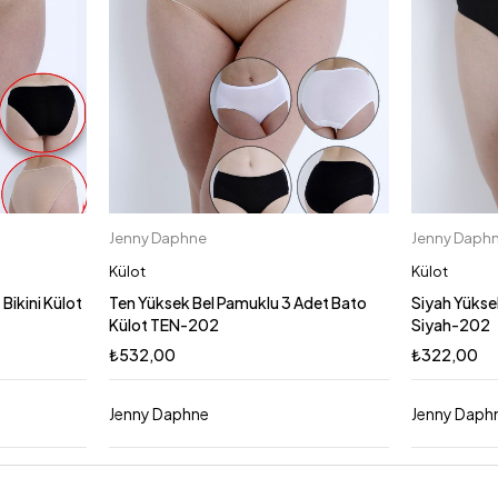
Jenny Daphne
Jenny Daph
Sepete Ekle
2XL
3XL
2XL
M
XL
S
S
Külot
Külot
L
Bikini Külot
Ten Yüksek Bel Pamuklu 3 Adet Bato
Siyah Yükse
Külot TEN-202
Siyah-202
₺
532,00
₺
322,00
Jenny Daphne
Jenny Daph