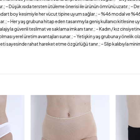
 Düşük ısıda tersten ütüleme önerisi ile ürünün ömrünü uzatır.; – Detayl
– Standart boy kesimiyle her vücut tipine uyum sağlar.; – %46 modal ve
ar.; – Her yaş grubuna hitap eden tasarımıyla geniş kullanıcı kitlesine 
balajıyla güvenli teslimat ve saklama imkanı tanır.; – Kadın / kız cinsiyet
 olması yerel üretim avantajları sunar.; – Yetişkin yaş grubuna yönelik o
ti sayesinde rahat hareket etme özgürlüğü tanır.; – Slip kalıbıyla minima