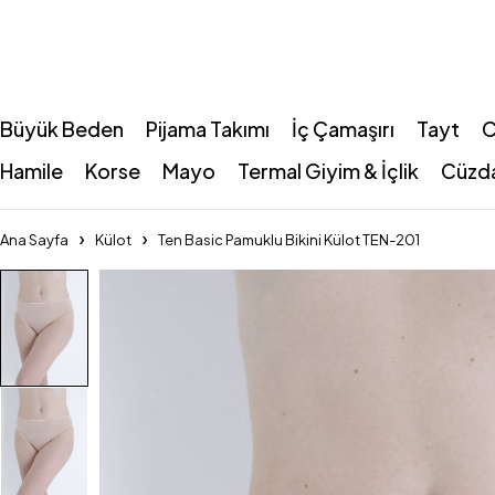
Büyük Beden
Pijama Takımı
İç Çamaşırı
Tayt
C
Hamile
Korse
Mayo
Termal Giyim & İçlik
Cüzd
Ana Sayfa
Külot
Ten Basic Pamuklu Bikini Külot TEN-201