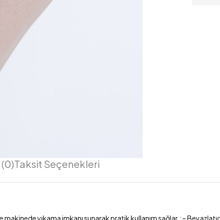
(0)
Taksit Seçenekleri
akinede yıkama imkanı sunarak pratik kullanım sağlar.; – Beyazlatıcı 