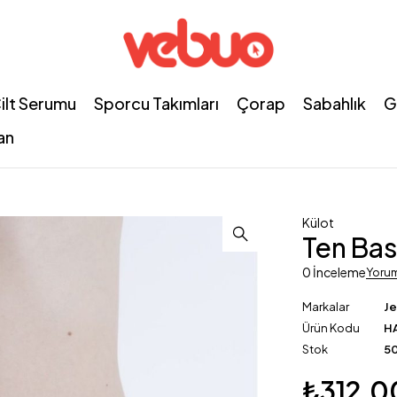
ilt Serumu
Sporcu Takımları
Çorap
Sabahlık
G
an
Külot
Ten Bas
0 İnceleme
Yoru
Markalar
J
Ürün Kodu
H
Stok
50
₺
312,0