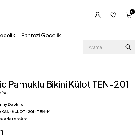
0
ecelik
Fantezi Gecelik
ic Pamuklu Bikini Külot TEN-201
m Yaz
enny Daphne
AKAN-KULOT-201-TEN-M
0 adet stokta
0