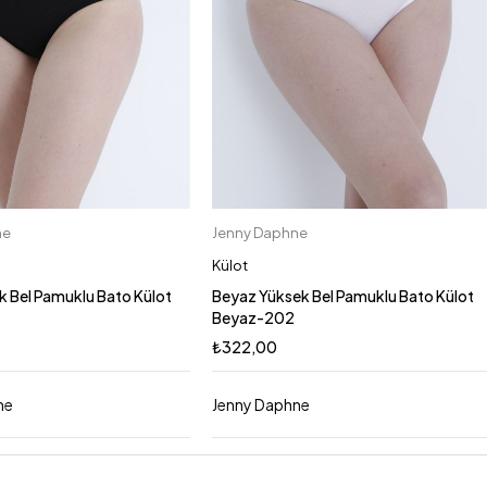
ne
Jenny Daphne
Sepete Ekle
Sepete Ekle
2XL
3XL
M
L
M
L
3XL
2XL
S
Külot
k Bel Pamuklu Bato Külot
Beyaz Yüksek Bel Pamuklu Bato Külot
Beyaz-202
₺
322,00
ne
Jenny Daphne