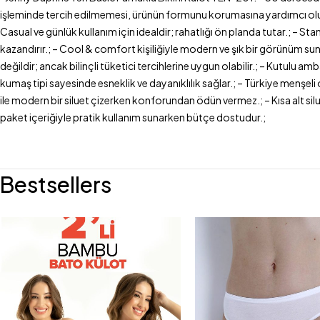
işleminde tercih edilmemesi, ürünün formunu korumasına yardımcı olur.; –
Casual ve günlük kullanım için idealdir; rahatlığı ön planda tutar.; 
kazandırır.; – Cool & comfort kişiliğiyle modern ve şık bir görünüm sun
değildir; ancak bilinçli tüketici tercihlerine uygun olabilir.; – Kutulu am
kumaş tipi sayesinde esneklik ve dayanıklılık sağlar.; – Türkiye menşeli
ile modern bir siluet çizerken konforundan ödün vermez.; – Kısa alt silue
paket içeriğiyle pratik kullanım sunarken bütçe dostudur.;
Bestsellers