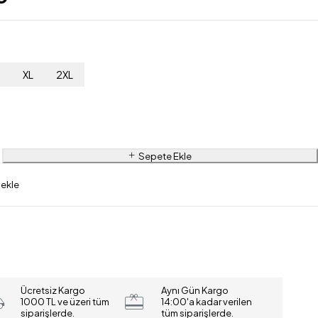
L
XL
2XL
Sepete Ekle
Ücretsiz Kargo
Aynı Gün Kargo
1000 TL ve üzeri tüm
14:00'a kadar verilen
siparişlerde.
tüm siparişlerde.