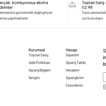
erçek, komisyonsuz ekstra
Toptan Satış
dirimler
02 98
dirimlerimiz göstermelik değil gerçek
Toplu alımlardaki
anda yapılmaktadır.
için bize ulaşın
Kurumsal
Hesap
S
Toptan Satış
Sepetim
i
İade Politikası
Sipariş Takibi
l
Sipariş Bilgileri
Hesabım
İletişim
Siparişlerim
Favorilerim