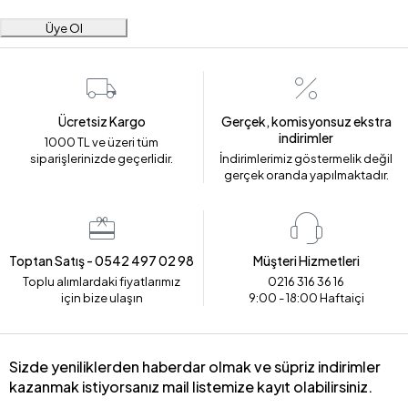
Üye Ol
Ücretsiz Kargo
Gerçek, komisyonsuz ekstra
indirimler
1000 TL ve üzeri tüm
siparişlerinizde geçerlidir.
İndirimlerimiz göstermelik değil
gerçek oranda yapılmaktadır.
Toptan Satış - 0542 497 02 98
Müşteri Hizmetleri
Toplu alımlardaki fiyatlarımız
0216 316 36 16
için bize ulaşın
9:00 - 18:00 Haftaiçi
Sizde yeniliklerden haberdar olmak ve süpriz indirimler
kazanmak istiyorsanız mail listemize kayıt olabilirsiniz.