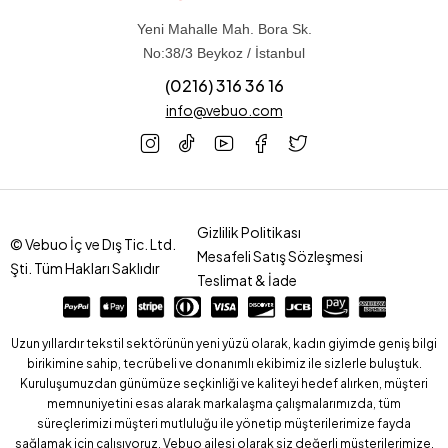
Yeni Mahalle Mah. Bora Sk.
No:38/3 Beykoz / İstanbul
(0216) 316 36 16
info@vebuo.com
Gizlilik Politikası
© Vebuo İç ve Dış Tic. Ltd.
Mesafeli Satış Sözleşmesi
Şti. Tüm Hakları Saklıdır
Teslimat & İade
Uzun yıllardır tekstil sektörünün yeni yüzü olarak, kadın giyimde geniş bilgi
birikimine sahip, tecrübeli ve donanımlı ekibimiz ile sizlerle buluştuk.
Kuruluşumuzdan günümüze seçkinliği ve kaliteyi hedef alırken, müşteri
memnuniyetini esas alarak markalaşma çalışmalarımızda, tüm
süreçlerimizi müşteri mutluluğu ile yönetip müşterilerimize fayda
sağlamak için çalışıyoruz. Vebuo ailesi olarak siz değerli müşterilerimize,