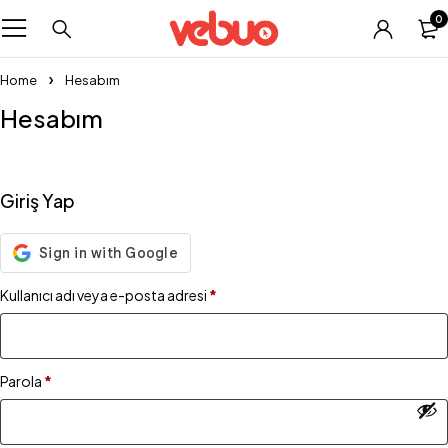
0
Home
Hesabım
Hesabım
Giriş Yap
Kullanıcı adı veya e-posta adresi
*
Parola
*