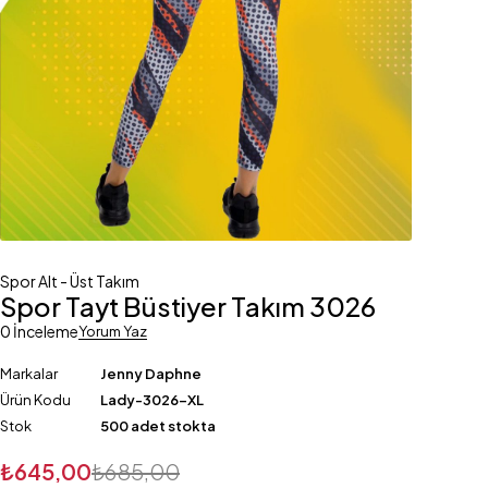
Spor Alt - Üst Takım
Spor Tayt Büstiyer Takım 3026
0 İnceleme
Yorum Yaz
Markalar
Jenny Daphne
Ürün Kodu
Lady-3026-XL
Stok
500 adet stokta
₺
645,00
₺
685,00