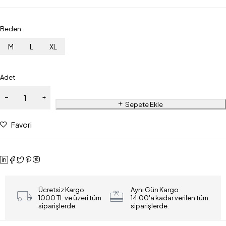
Beden
M
L
XL
Adet
Sepete Ekle
Favori
Ücretsiz Kargo
Aynı Gün Kargo
1000 TL ve üzeri tüm
14:00'a kadar verilen tüm
siparişlerde.
siparişlerde.