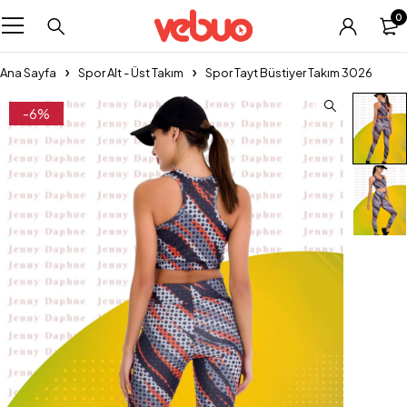
0
Ana Sayfa
Spor Alt - Üst Takım
Spor Tayt Büstiyer Takım 3026
-6%