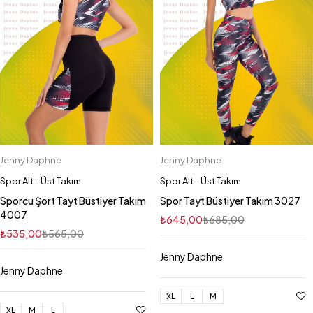
Jenny Daphne
Jenny Daphne
Spor Alt - Üst Takım
Spor Alt - Üst Takım
Sporcu Şort Tayt Büstiyer Takım
Spor Tayt Büstiyer Takım 3027
4007
₺
645,00
₺
685,00
₺
535,00
₺
565,00
Jenny Daphne
Jenny Daphne
XL
L
M
XL
M
L