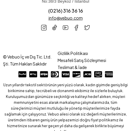
No:38/3 Beykoz / İstanbul
(0216) 316 36 16
info@vebuo.com
Gizlilik Politikası
© Vebuo İç ve Dış Tic. Ltd.
Mesafeli Satış Sözleşmesi
Şti. Tüm Hakları Saklıdır
Teslimat & İade
Uzun yıllardır tekstil sektörünün yeni yüzü olarak, kadın giyimde geniş bilgi
birikimine sahip, tecrübeli ve donanımlı ekibimiz ile sizlerle buluştuk.
Kuruluşumuzdan günümüze seçkinliği ve kaliteyi hedef alırken, müşteri
memnuniyetini esas alarak markalaşma çalışmalarımızda, tüm
süreçlerimizi müşteri mutluluğu ile yönetip müşterilerimize fayda
sağlamak için çalışıyoruz. Vebuo ailesi olarak siz değerli müşterilerimize,
üretimden itibaren geniş ürün yelpazemizi doğru fiyat politikamız ile
hizmetinize sunarak her geçen yıl daha da gelişerek birlikte büyümeyi