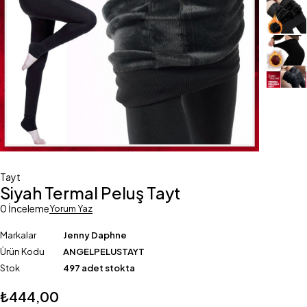
Tayt
Siyah Termal Peluş Tayt
0 İnceleme
Yorum Yaz
Markalar
Jenny Daphne
Ürün Kodu
ANGELPELUSTAYT
Stok
497 adet stokta
₺
444,00