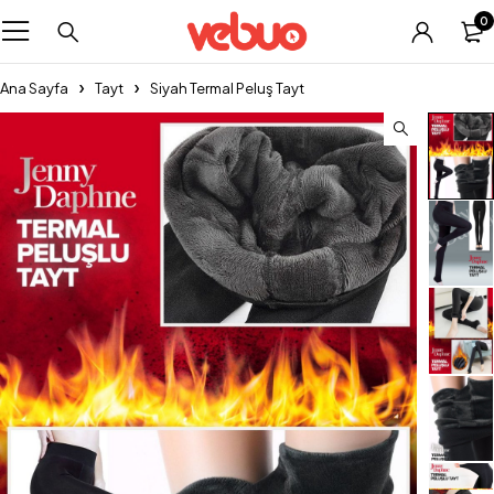
0
Ana Sayfa
Tayt
Siyah Termal Peluş Tayt