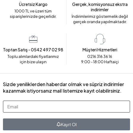
Ücretsiz Kargo
Gerçek, komisyonsuz ekstra
indirimler
1000 TL ve üzeri tüm
siparişlerinizde geçerlidir.
İndirimlerimiz göstermelik değil
gerçek oranda yapılmaktadır.
Toptan Satış - 0542 497 02 98
Müşteri Hizmetleri
Toplu alımlardaki fiyatlarımız
0216 316 36 16
için bize ulaşın
9:00 - 18:00 Haftaiçi
Sizde yeniliklerden haberdar olmak ve süpriz indirimler
kazanmak istiyorsanız mail listemize kayıt olabilirsiniz.
Kayıt Ol