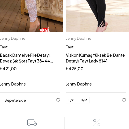
Jenny Daphne
Jenny Daphne
Tayt
Tayt
Bacak Dantel ve File Detaylı
Viskon Kumaş Yüksek Bel Dantel
Beyaz Şık Şort Tayt 38-44
Detaylı Tayt Lady 8141
Beden Arası Şık Kadın Tayt
₺
421,00
₺
425,00
8097b
Jenny Daphne
Jenny Daphne
Sepete Ekle
L/XL
S/M