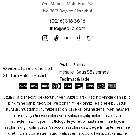
Yeni Mahalle Mah. Bora Sk.
No:38/3 Beykoz / İstanbul
(0216) 316 36 16
info@vebuo.com
Gizlilik Politikası
© Vebuo İç ve Dış Tic. Ltd.
Mesafeli Satış Sözleşmesi
Şti. Tüm Hakları Saklıdır
Teslimat & İade
Uzun yıllardır tekstil sektörünün yeni yüzü olarak, kadın giyimde geniş bilgi
birikimine sahip, tecrübeli ve donanımlı ekibimiz ile sizlerle buluştuk.
Kuruluşumuzdan günümüze seçkinliği ve kaliteyi hedef alırken, müşteri
memnuniyetini esas alarak markalaşma çalışmalarımızda, tüm
süreçlerimizi müşteri mutluluğu ile yönetip müşterilerimize fayda
sağlamak için çalışıyoruz. Vebuo ailesi olarak siz değerli müşterilerimize,
üretimden itibaren geniş ürün yelpazemizi doğru fiyat politikamız ile