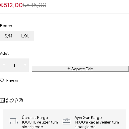
₺
512,00
₺
545,00
Beden
S/M
L/XL
Adet
Sepete Ekle
Favori
Ücretsiz Kargo
Aynı Gün Kargo
1000 TL ve üzeri tüm
14:00'a kadar verilen tüm
siparişlerde.
siparişlerde.