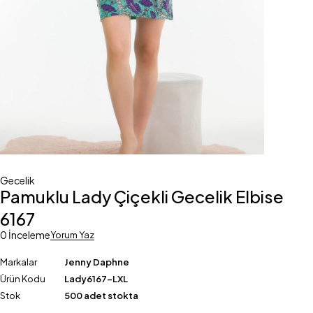
Gecelik
Pamuklu Lady Çiçekli Gecelik Elbise
6167
0 İnceleme
Yorum Yaz
Markalar
Jenny Daphne
Ürün Kodu
Lady6167-LXL
Stok
500 adet stokta