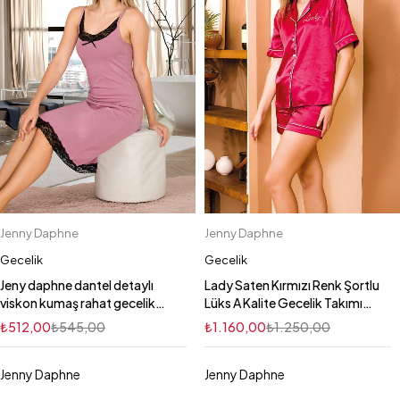
Jenny Daphne
Jenny Daphne
Gecelik
Gecelik
Jeny daphne dantel detaylı
Lady Saten Kırmızı Renk Şortlu
viskon kumaş rahat gecelik
Lüks A Kalite Gecelik Takımı
5509
LADY-15031
₺
512,00
₺
545,00
₺
1.160,00
₺
1.250,00
Jenny Daphne
Jenny Daphne