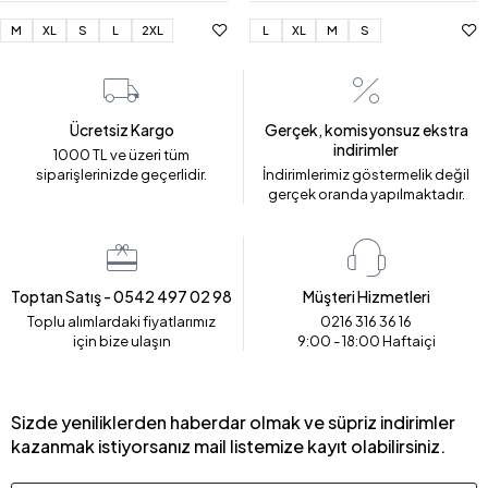
M
XL
S
L
2XL
L
XL
M
S
Ücretsiz Kargo
Gerçek, komisyonsuz ekstra
indirimler
1000 TL ve üzeri tüm
siparişlerinizde geçerlidir.
İndirimlerimiz göstermelik değil
gerçek oranda yapılmaktadır.
Toptan Satış - 0542 497 02 98
Müşteri Hizmetleri
Toplu alımlardaki fiyatlarımız
0216 316 36 16
için bize ulaşın
9:00 - 18:00 Haftaiçi
Sizde yeniliklerden haberdar olmak ve süpriz indirimler
kazanmak istiyorsanız mail listemize kayıt olabilirsiniz.