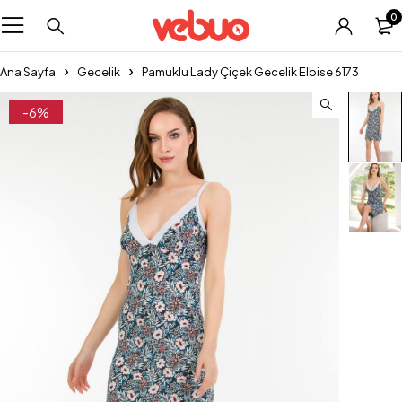
0
Ana Sayfa
Gecelik
Pamuklu Lady Çiçek Gecelik Elbise 6173
-6%