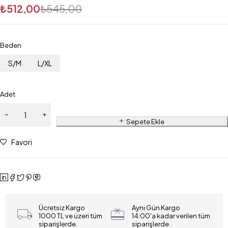
₺
512,00
₺
545,00
Beden
S/M
L/XL
Adet
Sepete Ekle
Favori
Ücretsiz Kargo
Aynı Gün Kargo
1000 TL ve üzeri tüm
14:00'a kadar verilen tüm
siparişlerde.
siparişlerde.