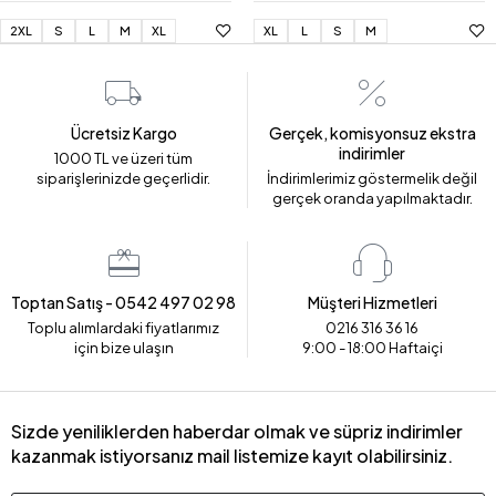
2XL
S
L
M
XL
XL
L
S
M
Ücretsiz Kargo
Gerçek, komisyonsuz ekstra
indirimler
1000 TL ve üzeri tüm
siparişlerinizde geçerlidir.
İndirimlerimiz göstermelik değil
gerçek oranda yapılmaktadır.
Toptan Satış - 0542 497 02 98
Müşteri Hizmetleri
Toplu alımlardaki fiyatlarımız
0216 316 36 16
için bize ulaşın
9:00 - 18:00 Haftaiçi
Sizde yeniliklerden haberdar olmak ve süpriz indirimler
kazanmak istiyorsanız mail listemize kayıt olabilirsiniz.