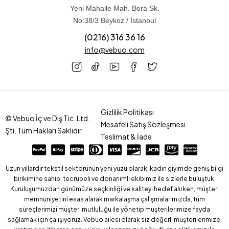
Yeni Mahalle Mah. Bora Sk.
No:38/3 Beykoz / İstanbul
(0216) 316 36 16
info@vebuo.com
Gizlilik Politikası
© Vebuo İç ve Dış Tic. Ltd.
Mesafeli Satış Sözleşmesi
Şti. Tüm Hakları Saklıdır
Teslimat & İade
Uzun yıllardır tekstil sektörünün yeni yüzü olarak, kadın giyimde geniş bilgi
birikimine sahip, tecrübeli ve donanımlı ekibimiz ile sizlerle buluştuk.
Kuruluşumuzdan günümüze seçkinliği ve kaliteyi hedef alırken, müşteri
memnuniyetini esas alarak markalaşma çalışmalarımızda, tüm
süreçlerimizi müşteri mutluluğu ile yönetip müşterilerimize fayda
sağlamak için çalışıyoruz. Vebuo ailesi olarak siz değerli müşterilerimize,