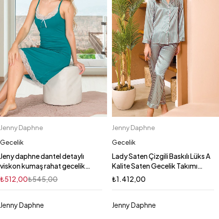
Jenny Daphne
Jenny Daphne
Gecelik
Gecelik
Jeny daphne dantel detaylı
Lady Saten Çizgili Baskılı Lüks A
viskon kumaş rahat gecelik
Kalite Saten Gecelik Takımı
5532
LADY-15075
₺
512,00
₺
545,00
₺
1.412,00
Jenny Daphne
Jenny Daphne