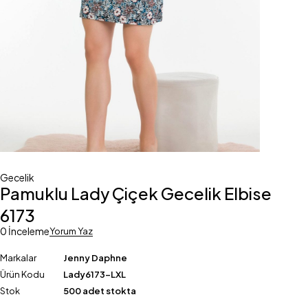
Gecelik
Pamuklu Lady Çiçek Gecelik Elbise
6173
0 İnceleme
Yorum Yaz
Markalar
Jenny Daphne
Ürün Kodu
Lady6173-LXL
Stok
500 adet stokta