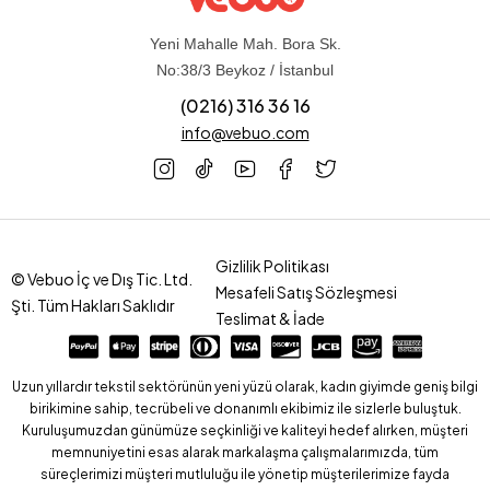
Yeni Mahalle Mah. Bora Sk.
No:38/3 Beykoz / İstanbul
(0216) 316 36 16
info@vebuo.com
Gizlilik Politikası
© Vebuo İç ve Dış Tic. Ltd.
Mesafeli Satış Sözleşmesi
Şti. Tüm Hakları Saklıdır
Teslimat & İade
Uzun yıllardır tekstil sektörünün yeni yüzü olarak, kadın giyimde geniş bilgi
birikimine sahip, tecrübeli ve donanımlı ekibimiz ile sizlerle buluştuk.
Kuruluşumuzdan günümüze seçkinliği ve kaliteyi hedef alırken, müşteri
memnuniyetini esas alarak markalaşma çalışmalarımızda, tüm
süreçlerimizi müşteri mutluluğu ile yönetip müşterilerimize fayda