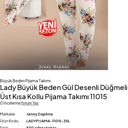
Büyük Beden Pijama Takımı
Lady Büyük Beden Gül Desenli Düğmeli
Üst Kısa Kollu Pijama Takımı 11015
0 İnceleme
Yorum Yaz
Markalar
Jenny Daphne
Ürün Kodu
LADYPIJAMA-11015-3XL
Stok
500 adet stokta