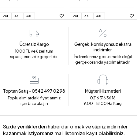
2XL
4XL
3XL
2XL
3XL
4XL
Ücretsiz Kargo
Gerçek, komisyonsuz ekstra
indirimler
1000 TL ve üzeri tüm
siparişlerinizde geçerlidir.
İndirimlerimiz göstermelik değil
gerçek oranda yapılmaktadır.
Toptan Satış - 0542 497 02 98
Müşteri Hizmetleri
Toplu alımlardaki fiyatlarımız
0216 316 36 16
için bize ulaşın
9:00 - 18:00 Haftaiçi
Sizde yeniliklerden haberdar olmak ve süpriz indirimler
kazanmak istiyorsanız mail listemize kayıt olabilirsiniz.