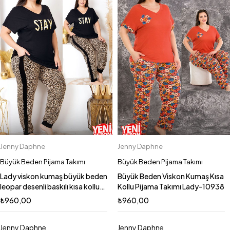
Jenny Daphne
Jenny Daphne
Büyük Beden Pijama Takımı
Büyük Beden Pijama Takımı
Lady viskon kumaş büyük beden
Büyük Beden Viskon Kumaş Kısa
leopar desenli baskılı kısa kollu
Kollu Pijama Takımı Lady-10938
uzun pijama takımı 10987
₺
960,00
₺
960,00
Jenny Daphne
Jenny Daphne