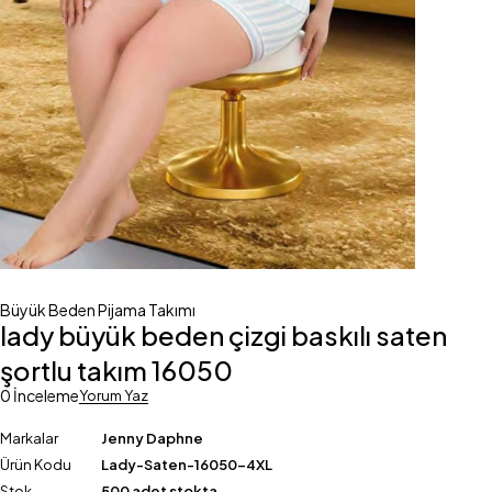
Büyük Beden Pijama Takımı
lady büyük beden çizgi baskılı saten
şortlu takım 16050
0 İnceleme
Yorum Yaz
Markalar
Jenny Daphne
Ürün Kodu
Lady-Saten-16050-4XL
Stok
500 adet stokta