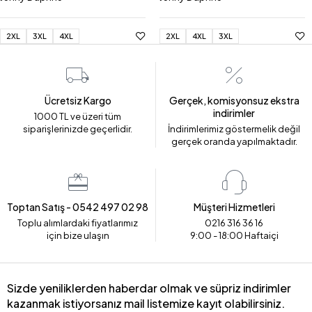
2XL
3XL
4XL
2XL
4XL
3XL
Ücretsiz Kargo
Gerçek, komisyonsuz ekstra
indirimler
1000 TL ve üzeri tüm
siparişlerinizde geçerlidir.
İndirimlerimiz göstermelik değil
gerçek oranda yapılmaktadır.
Toptan Satış - 0542 497 02 98
Müşteri Hizmetleri
Toplu alımlardaki fiyatlarımız
0216 316 36 16
için bize ulaşın
9:00 - 18:00 Haftaiçi
Sizde yeniliklerden haberdar olmak ve süpriz indirimler
kazanmak istiyorsanız mail listemize kayıt olabilirsiniz.