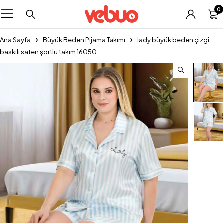
0
Ana Sayfa
Büyük Beden Pijama Takımı
lady büyük beden çizgi
baskılı saten şortlu takım 16050