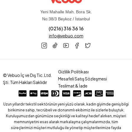
Yeni Mahalle Mah. Bora Sk.
No:38/3 Beykoz / İstanbul
(0216) 316 36 16
info@vebuo.com
Gizlilik Politikası
© Vebuo İç ve Dış Tic. Ltd.
Mesafeli Satış Sözleşmesi
Şti. Tüm Hakları Saklıdır
Teslimat & İade
Uzun yıllardır tekstil sektörünün yeni yüzü olarak, kadın giyimde geniş bilgi
birikimine sahip, tecrübeli ve donanımlı ekibimiz ile sizlerle buluştuk.
Kuruluşumuzdan günümüze seçkinliği ve kaliteyi hedef alırken, müşteri
memnuniyetini esas alarak markalaşma çalışmalarımızda, tüm
süreçlerimizi müşteri mutluluğu ile yönetip müşterilerimize fayda