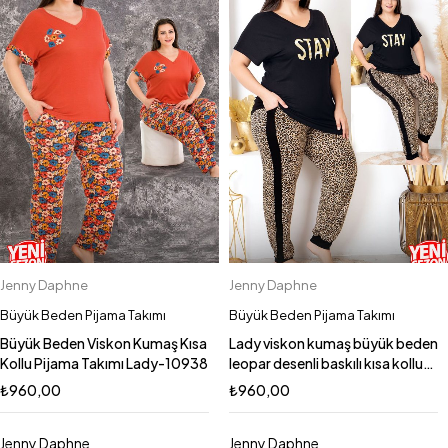
Jenny Daphne
Jenny Daphne
Büyük Beden Pijama Takımı
Büyük Beden Pijama Takımı
Büyük Beden Viskon Kumaş Kısa
Lady viskon kumaş büyük beden
Kollu Pijama Takımı Lady-10938
leopar desenli baskılı kısa kollu
uzun pijama takımı 10987
₺
960,00
₺
960,00
Jenny Daphne
Jenny Daphne