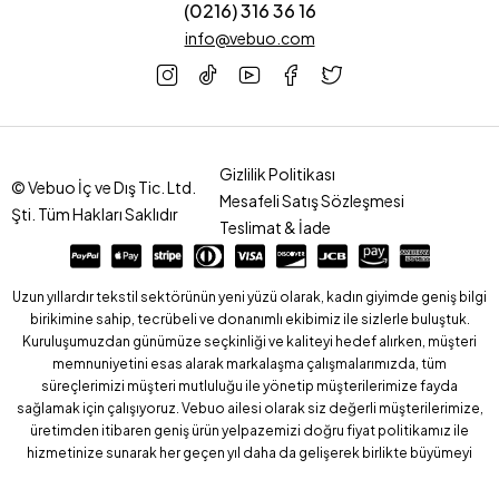
(0216) 316 36 16
info@vebuo.com
Gizlilik Politikası
© Vebuo İç ve Dış Tic. Ltd.
Mesafeli Satış Sözleşmesi
Şti. Tüm Hakları Saklıdır
Teslimat & İade
Uzun yıllardır tekstil sektörünün yeni yüzü olarak, kadın giyimde geniş bilgi
birikimine sahip, tecrübeli ve donanımlı ekibimiz ile sizlerle buluştuk.
Kuruluşumuzdan günümüze seçkinliği ve kaliteyi hedef alırken, müşteri
memnuniyetini esas alarak markalaşma çalışmalarımızda, tüm
süreçlerimizi müşteri mutluluğu ile yönetip müşterilerimize fayda
sağlamak için çalışıyoruz. Vebuo ailesi olarak siz değerli müşterilerimize,
üretimden itibaren geniş ürün yelpazemizi doğru fiyat politikamız ile
hizmetinize sunarak her geçen yıl daha da gelişerek birlikte büyümeyi
hedefliyoruz.