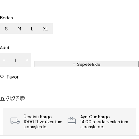
Beden
S
M
L
XL
Adet
Sepete Ekle
Favori
Ücretsiz Kargo
Aynı Gün Kargo
1000 TL ve üzeri tüm
14:00'a kadar verilen tüm
siparişlerde.
siparişlerde.