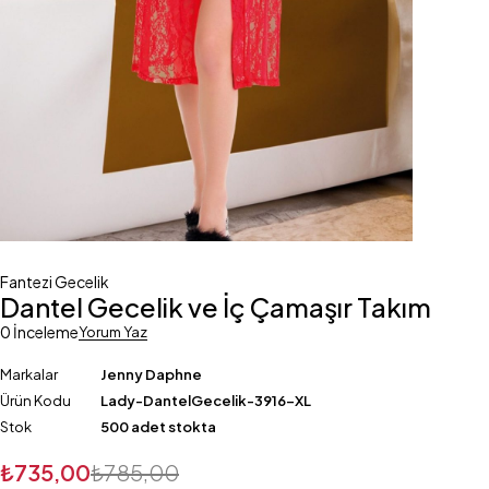
Fantezi Gecelik
Dantel Gecelik ve İç Çamaşır Takım
0 İnceleme
Yorum Yaz
Markalar
Jenny Daphne
Ürün Kodu
Lady-DantelGecelik-3916-XL
Stok
500 adet stokta
₺
735,00
₺
785,00