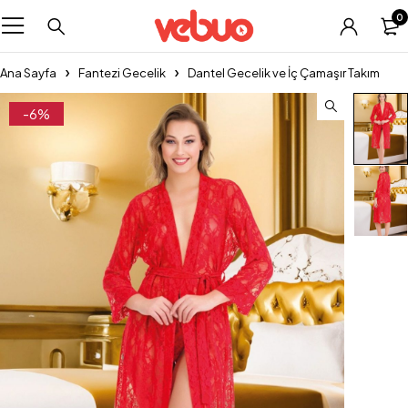
0
Ana Sayfa
Fantezi Gecelik
Dantel Gecelik ve İç Çamaşır Takım
-6%