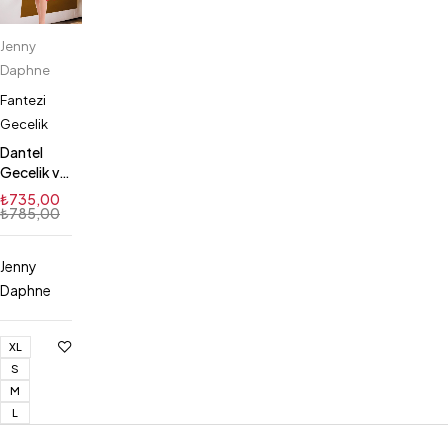
Jenny
Daphne
Fantezi
Gecelik
Dantel
Gecelik ve
İç Çamaşır
₺
735,00
Takım
₺
785,00
Jenny
Daphne
XL
S
M
L