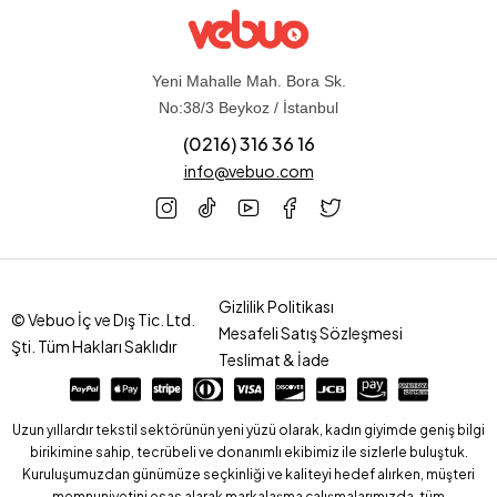
Yeni Mahalle Mah. Bora Sk.
No:38/3 Beykoz / İstanbul
(0216) 316 36 16
info@vebuo.com
Gizlilik Politikası
© Vebuo İç ve Dış Tic. Ltd.
Mesafeli Satış Sözleşmesi
Şti. Tüm Hakları Saklıdır
Teslimat & İade
Uzun yıllardır tekstil sektörünün yeni yüzü olarak, kadın giyimde geniş bilgi
birikimine sahip, tecrübeli ve donanımlı ekibimiz ile sizlerle buluştuk.
Kuruluşumuzdan günümüze seçkinliği ve kaliteyi hedef alırken, müşteri
memnuniyetini esas alarak markalaşma çalışmalarımızda, tüm