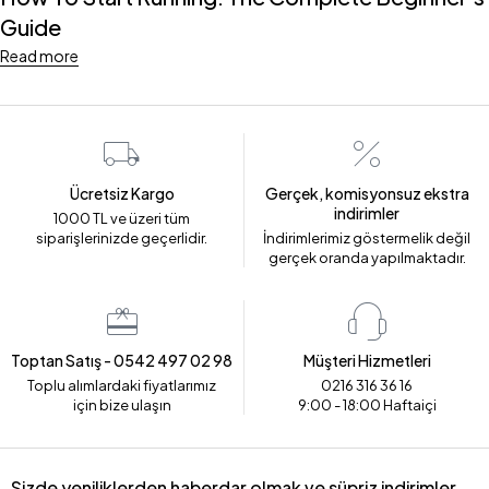
Guide
Read more
Ücretsiz Kargo
Gerçek, komisyonsuz ekstra
indirimler
1000 TL ve üzeri tüm
siparişlerinizde geçerlidir.
İndirimlerimiz göstermelik değil
gerçek oranda yapılmaktadır.
Toptan Satış - 0542 497 02 98
Müşteri Hizmetleri
Toplu alımlardaki fiyatlarımız
0216 316 36 16
için bize ulaşın
9:00 - 18:00 Haftaiçi
Sizde yeniliklerden haberdar olmak ve süpriz indirimler