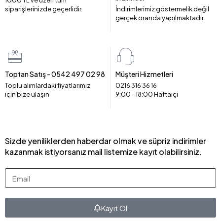
1000 TL ve üzeri tüm
siparişlerinizde geçerlidir.
İndirimlerimiz göstermelik değil
gerçek oranda yapılmaktadır.
Toptan Satış - 0542 497 02 98
Müşteri Hizmetleri
Toplu alımlardaki fiyatlarımız
0216 316 36 16
için bize ulaşın
9:00 - 18:00 Haftaiçi
Sizde yeniliklerden haberdar olmak ve süpriz indirimler
kazanmak istiyorsanız mail listemize kayıt olabilirsiniz.
Kayıt Ol