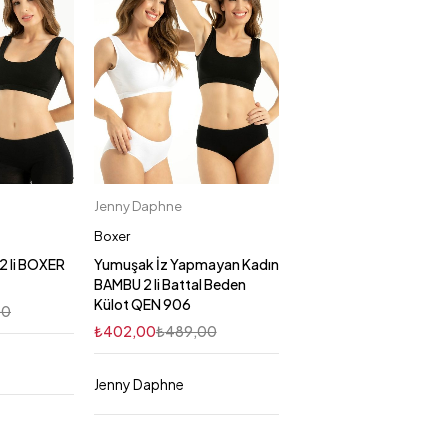
Jenny Daphne
kle
Sepete Ekle
M
L
3XL
2XL
2XL
Boxer
M
3XL
 li BOXER
Yumuşak İz Yapmayan Kadın
BAMBU 2 li Battal Beden
Külot QEN 906
00
₺
402,00
₺
489,00
Jenny Daphne