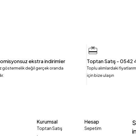
omisyonsuz ekstra indirimler
Toptan Satış - 0542 
iz göstermelik değil gerçek oranda
Toplu alımlardaki fiyatlarım
ır.
için bize ulaşın
Kurumsal
Hesap
S
Toptan Satış
Sepetim
i