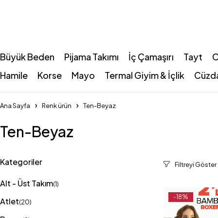
Büyük Beden
Pijama Takımı
İç Çamaşırı
Tayt
C
Hamile
Korse
Mayo
Termal Giyim & İçlik
Cüzd
Ana Sayfa
Renk ürün
Ten-Beyaz
Ten-Beyaz
Kategoriler
Alt - Üst Takım
(1)
-18%
Atlet
(20)