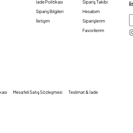
İade Politikası
Sipariş Takibi
l
Sipariş Bilgileri
Hesabım
İletişim
Siparişlerim
Favorilerim
ikası
Mesafeli Satış Sözleşmesi
Teslimat & İade
 bilgi birikimine sahip, tecrübeli ve donanımlı
e kaliteyi hedef alırken, müşteri memnuniyetini esas
uğu ile yönetip müşterilerimize fayda sağlamak için
n itibaren geniş ürün yelpazemizi doğru fiyat
irlikte büyümeyi hedefliyoruz.