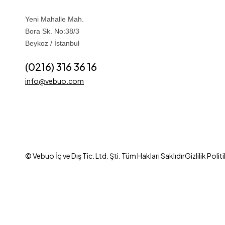
Yeni Mahalle Mah.
Bora Sk. No:38/3
Beykoz / İstanbul
(0216) 316 36 16
info@vebuo.com
© Vebuo İç ve Dış Tic. Ltd. Şti. Tüm Hakları Saklıdır
Gizlilik Polit
Uzun yıllardır tekstil sektörünün yeni yüzü olarak, kadın giyimde geniş
ekibimiz ile sizlerle buluştuk. Kuruluşumuzdan günümüze seçkinliği v
alarak markalaşma çalışmalarımızda, tüm süreçlerimizi müşteri mutlul
çalışıyoruz. Vebuo ailesi olarak siz değerli müşterilerimize, üretimde
politikamız ile hizmetinize sunarak her geçen yıl daha da gelişerek b