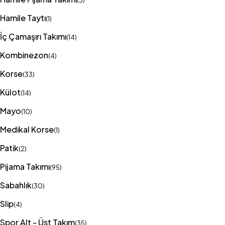
(3)
Hamile Taytı
(1)
İç Çamaşırı Takımı
(14)
Kombinezon
(4)
Korse
(33)
Külot
(14)
Mayo
(10)
Medikal Korse
(1)
Patik
(2)
Pijama Takımı
(95)
Sabahlık
(30)
Slip
(4)
Spor Alt - Üst Takım
(35)