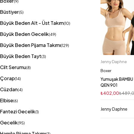
Boxer
(9)
Büstiyer
(5)
Büyük Beden Alt - Üst Takım
(10)
Büyük Beden Gecelik
(49)
Büyük Beden Pijama Takımı
(129)
Büyük Beden Tayt
(3)
Jenny Daphne
Sepete E
Cilt Serumu
(8)
XL
S
Boxer
Çorap
L
(14)
Yumuşak BAMBU 2
QEN 901
Cüzdan
(4)
₺
402,00
₺
489,
Elbise
(6)
Jenny Daphne
Fantezi Gecelik
(1)
Gecelik
(95)
Hamile Pijama Takımı