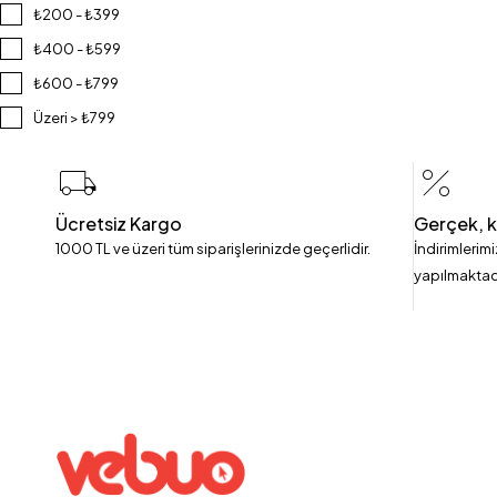
₺200 - ₺399
₺400 - ₺599
₺600 - ₺799
Üzeri > ₺799
Ücretsiz Kargo
Gerçek, k
1000 TL ve üzeri tüm siparişlerinizde geçerlidir.
İndirimlerim
yapılmaktad