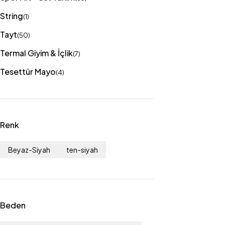
String
(1)
Tayt
(50)
Termal Giyim & İçlik
(7)
Tesettür Mayo
(4)
Renk
Beyaz-Siyah
ten-siyah
Beden