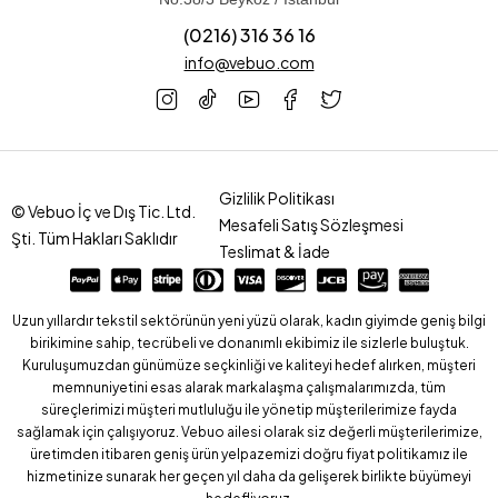
(0216) 316 36 16
info@vebuo.com
Gizlilik Politikası
© Vebuo İç ve Dış Tic. Ltd.
Mesafeli Satış Sözleşmesi
Şti. Tüm Hakları Saklıdır
Teslimat & İade
Uzun yıllardır tekstil sektörünün yeni yüzü olarak, kadın giyimde geniş bilgi
birikimine sahip, tecrübeli ve donanımlı ekibimiz ile sizlerle buluştuk.
Kuruluşumuzdan günümüze seçkinliği ve kaliteyi hedef alırken, müşteri
memnuniyetini esas alarak markalaşma çalışmalarımızda, tüm
süreçlerimizi müşteri mutluluğu ile yönetip müşterilerimize fayda
sağlamak için çalışıyoruz. Vebuo ailesi olarak siz değerli müşterilerimize,
üretimden itibaren geniş ürün yelpazemizi doğru fiyat politikamız ile
hizmetinize sunarak her geçen yıl daha da gelişerek birlikte büyümeyi