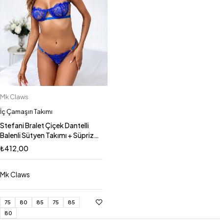
Mk Claws
İç Çamaşırı Takımı
Stefani Bralet Çiçek Dantelli
Balenli Sütyen Takımı + Süpriz
Takı Hediyeli
₺
412,00
Mk Claws
75
80
85
75
85
80