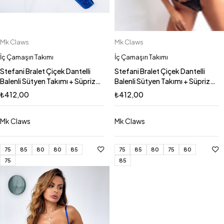
Mk Claws
Mk Claws
İç Çamaşırı Takımı
İç Çamaşırı Takımı
Stefani Bralet Çiçek Dantelli
Stefani Bralet Çiçek Dantelli
Balenli Sütyen Takımı + Süpriz
Balenli Sütyen Takımı + Süpriz
Takı Hediyeli
Takı Hediyeli
₺
412,00
₺
412,00
Mk Claws
Mk Claws
75
85
80
80
85
75
85
80
75
80
75
85