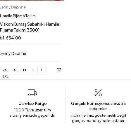
Jenny Daphne
Hamile Pijama Takımı
Viskon Kumaş Sabahlıklı Hamile
Pijama Takımı 33001
₺
1.634,00
Jenny Daphne
2XL
XL
M
L
L
2XL
Ücretsiz Kargo
Gerçek, komisyonsuz ekstra
indirimler
1000 TL ve üzeri tüm
siparişlerinizde geçerlidir.
İndirimlerimiz göstermelik değil
gerçek oranda yapılmaktadır.