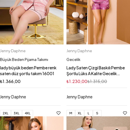
Jenny Daphne
Jenny Daphne
Büyük Beden Pijama Takımı
Gecelik
lady büyük beden Pembe renk
Lady Saten Çizgi Baskılı Pembe
saten düz şortlu takım 16001
Şortlu Lüks A Kalite Gecelik
Takımı LADY-15003
₺
1.366,00
₺
1.230,00
₺
1.315,00
Jenny Daphne
Jenny Daphne
2XL
3XL
4XL
M
XL
L
S