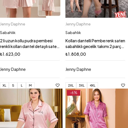
Jenny Daphne
Jenny Daphne
Sabahlık
Sabahlık
2 li uzun kollu pudra pembesi
Kolları dantelli Pembe renk saten
renkli kolları dantel detaylı saten
sabahlıklı gecelik takımı 2 parça
sabahlıklı gecelik takımı 15233
16134
₺
1.623,00
₺
1.808,00
Jenny Daphne
Jenny Daphne
XL
S
L
M
2XL
3XL
4XL
-6%