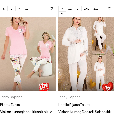
S
L
M
XL
M
XL
L
2XL
2XL
M
Jenny Daphne
Jenny Daphne
Pijama Takımı
Hamile Pijama Takımı
Viskon kumaş baskılı kısa kollu v
Viskon Kumaş Dantelli Sabahlıklı