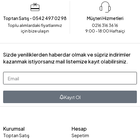
Toptan Satış - 0542 497 02 98
Müşteri Hizmetleri
Toplu alımlardaki fiyatlarımız
0216 316 36 16
için bize ulaşın
9:00 - 18:00 Haftaiçi
Sizde yeniliklerden haberdar olmak ve süpriz indirimler
kazanmak istiyorsanız mail listemize kayıt olabilirsiniz.
Kayıt Ol
Kurumsal
Hesap
Toptan Satış
Sepetim