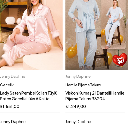
Jenny Daphne
Jenny Daphne
Gecelik
Hamile Pijama Takımı
Lady Saten Pembe Kolları Tüylü
Viskon Kumaş 2li Dantelli Hamile
Saten Gecelik Lüks A Kalite
Pijama Takımı 33204
Tüylü Gecelik Pijama LADY-
₺
1.551,00
₺
1.249,00
15143
Jenny Daphne
Jenny Daphne