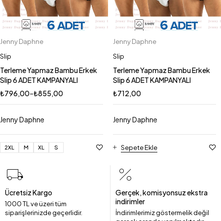
Jenny Daphne
Jenny Daphne
Slip
Slip
Terleme Yapmaz Bambu Erkek
Terleme Yapmaz Bambu Erkek
Slip 6 ADET KAMPANYALI
Slip 6 ADET KAMPANYALI
₺
796,00
–
₺
855,00
₺
712,00
Jenny Daphne
Jenny Daphne
Sepete Ekle
2XL
M
XL
S
Ücretsiz Kargo
Gerçek, komisyonsuz ekstra
indirimler
1000 TL ve üzeri tüm
siparişlerinizde geçerlidir.
İndirimlerimiz göstermelik değil