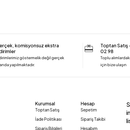
erçek, komisyonsuz ekstra
Toptan Satış
dirimler
02 98
dirimlerimiz göstermelik değil gerçek
Toplu alımlardaki
anda yapılmaktadır.
için bize ulaşın
Kurumsal
Hesap
S
Toptan Satış
Sepetim
i
İade Politikası
Sipariş Takibi
l
Sipariş Bilgileri
Hesabım