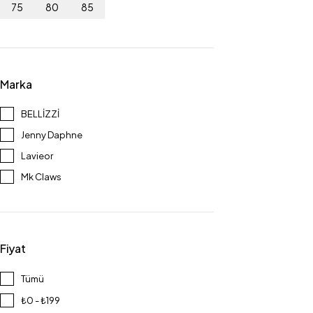
75
80
85
Marka
BELLİZZİ
Jenny Daphne
Lavieor
Mk Claws
Fiyat
Tümü
₺0 - ₺199