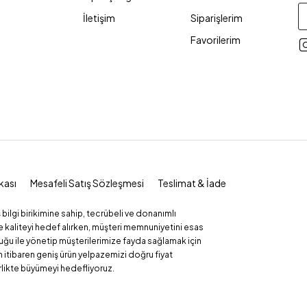
İletişim
Siparişlerim
Favorilerim
ikası
Mesafeli Satış Sözleşmesi
Teslimat & İade
 bilgi birikimine sahip, tecrübeli ve donanımlı
e kaliteyi hedef alırken, müşteri memnuniyetini esas
uğu ile yönetip müşterilerimize fayda sağlamak için
n itibaren geniş ürün yelpazemizi doğru fiyat
irlikte büyümeyi hedefliyoruz.