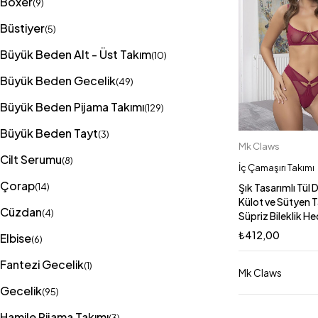
Boxer
(9)
Büstiyer
(5)
Büyük Beden Alt - Üst Takım
(10)
Büyük Beden Gecelik
(49)
Büyük Beden Pijama Takımı
(129)
Büyük Beden Tayt
(3)
Mk Claws
Sepete E
Cilt Serumu
(8)
80
75
İç Çamaşırı Takımı
Çorap
75
80
(14)
Şık Tasarımlı Tül 
Külot ve Sütyen T
Cüzdan
(4)
Süpriz Bileklik He
₺
412,00
Elbise
(6)
Fantezi Gecelik
(1)
Mk Claws
Gecelik
(95)
Hamile Pijama Takımı