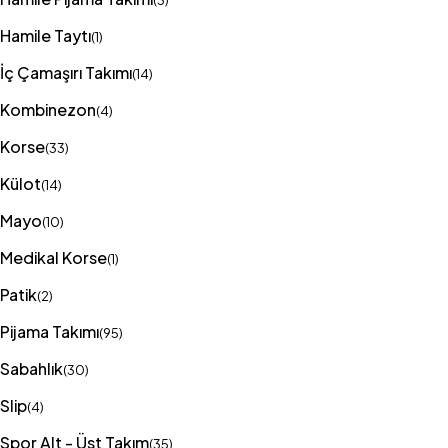
(3)
Hamile Taytı
(1)
İç Çamaşırı Takımı
(14)
Kombinezon
(4)
Korse
(33)
Külot
(14)
Mayo
(10)
Medikal Korse
(1)
Patik
(2)
Pijama Takımı
(95)
Sabahlık
(30)
Slip
(4)
Spor Alt - Üst Takım
(35)