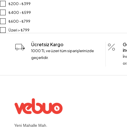
₺200 - ₺399
₺400 - ₺599
₺600 - ₺799
Üzeri > ₺799
Ücretsiz Kargo
G
in
1000 TL ve üzeri tüm siparişlerinizde
İn
geçerlidir.
or
Yeni Mahalle Mah.