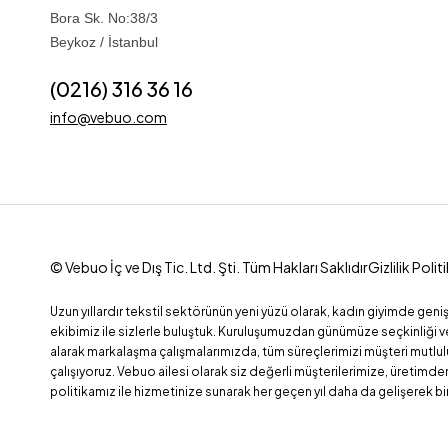
Bora Sk. No:38/3
Beykoz / İstanbul
(0216) 316 36 16
info@vebuo.com
© Vebuo İç ve Dış Tic. Ltd. Şti. Tüm Hakları Saklıdır
Gizlilik Polit
Uzun yıllardır tekstil sektörünün yeni yüzü olarak, kadın giyimde geniş
ekibimiz ile sizlerle buluştuk. Kuruluşumuzdan günümüze seçkinliği v
alarak markalaşma çalışmalarımızda, tüm süreçlerimizi müşteri mutlul
çalışıyoruz. Vebuo ailesi olarak siz değerli müşterilerimize, üretimde
politikamız ile hizmetinize sunarak her geçen yıl daha da gelişerek b