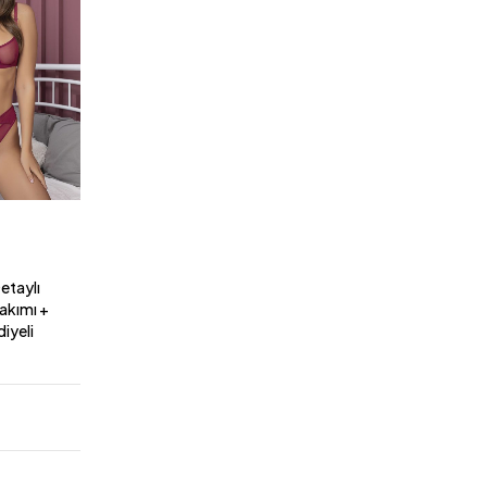
kle
85
85
Detaylı
akımı +
diyeli