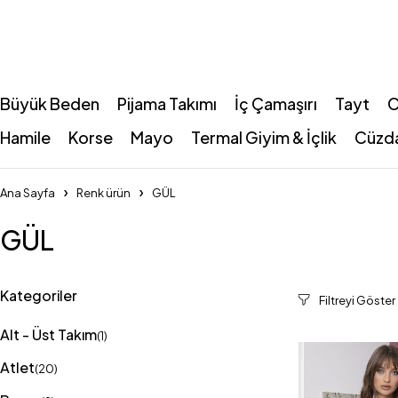
Büyük Beden
Pijama Takımı
İç Çamaşırı
Tayt
C
Hamile
Korse
Mayo
Termal Giyim & İçlik
Cüzd
Ana Sayfa
Renk ürün
GÜL
GÜL
Kategoriler
Alt - Üst Takım
(1)
Atlet
(20)