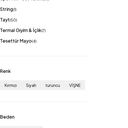
String
(1)
Tayt
(50)
Termal Giyim & İçlik
(7)
Tesettür Mayo
(4)
Renk
Kırmızı
Siyah
turuncu
VİŞNE
Beden