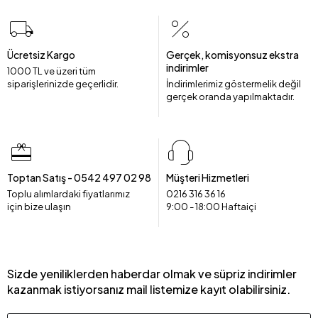
Ücretsiz Kargo
Gerçek, komisyonsuz ekstra
indirimler
1000 TL ve üzeri tüm
siparişlerinizde geçerlidir.
İndirimlerimiz göstermelik değil
gerçek oranda yapılmaktadır.
Toptan Satış - 0542 497 02 98
Müşteri Hizmetleri
Toplu alımlardaki fiyatlarımız
0216 316 36 16
için bize ulaşın
9:00 - 18:00 Haftaiçi
Sizde yeniliklerden haberdar olmak ve süpriz indirimler
kazanmak istiyorsanız mail listemize kayıt olabilirsiniz.