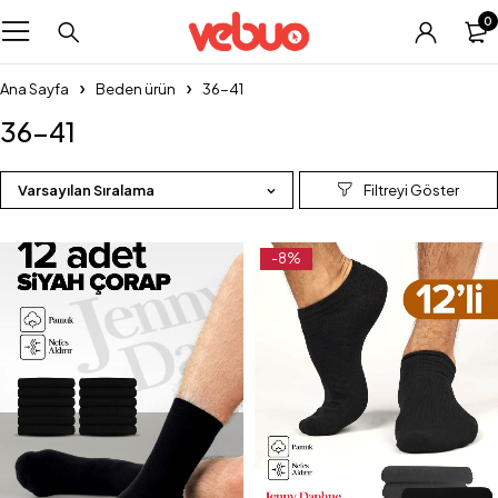
0
Ana Sayfa
Beden ürün
36-41
36-41
Varsayılan Sıralama
-8%