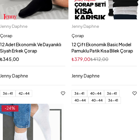
Jenny Daphne
Jenny Daphne
Çorap
Çorap
12 Adet Ekonomik Ve Dayanıklı
12 Çift Ekonomik Basic Model
Siyah Erkek Çorap
Pamuklu Patik Kısa Bilek Çorap
₺
345,00
₺
379,00
₺
412,00
Jenny Daphne
Jenny Daphne
36-41
42-44
36-41
40-44
36-41
40-44
40-44
36-41
-24%