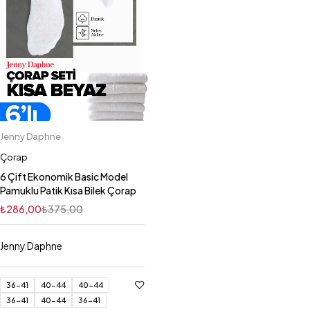
Jenny Daphne
Çorap
6 Çift Ekonomik Basic Model
Pamuklu Patik Kısa Bilek Çorap
₺
286,00
₺
375,00
Jenny Daphne
36-41
40-44
40-44
36-41
40-44
36-41