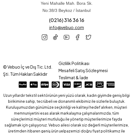
Yeni Mahalle Mah. Bora Sk.
No:38/3 Beykoz / İstanbul
(0216) 316 36 16
info@vebuo.com
Gizlilik Politikası
© Vebuo İç ve Dış Tic. Ltd.
Mesafeli Satış Sözleşmesi
Şti. Tüm Hakları Saklıdır
Teslimat & İade
Uzun yıllardır tekstil sektörünün yeni yüzü olarak, kadın giyimde geniş bilgi
birikimine sahip, tecrübeli ve donanımlı ekibimiz ile sizlerle buluştuk.
Kuruluşumuzdan günümüze seçkinliği ve kaliteyi hedef alırken, müşteri
memnuniyetini esas alarak markalaşma çalışmalarımızda, tüm
süreçlerimizi müşteri mutluluğu ile yönetip müşterilerimize fayda
sağlamak için çalışıyoruz. Vebuo ailesi olarak siz değerli müşterilerimize,
üretimden itibaren geniş ürün yelpazemizi doğru fiyat politikamız ile