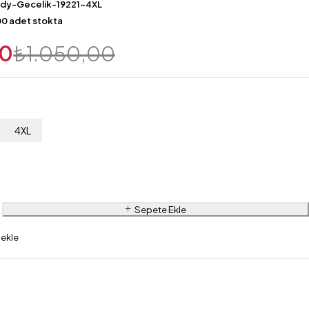
ady-Gecelik-19221-4XL
0 adet stokta
00
₺
1.050,00
4XL
Sepete Ekle