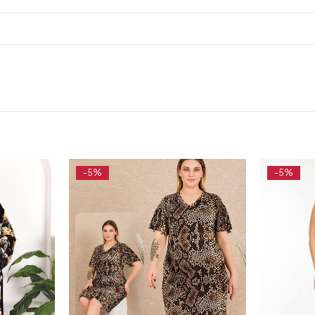
-5%
-5%