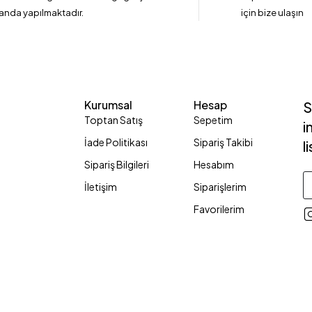
anda yapılmaktadır.
için bize ulaşın
Kurumsal
Hesap
S
Toptan Satış
Sepetim
i
İade Politikası
Sipariş Takibi
l
Sipariş Bilgileri
Hesabım
İletişim
Siparişlerim
Favorilerim