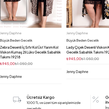
Jenny Daphne
Jenny Daphne
Sepete Ekle
Sepete Ekle
2XL
3XL
4XL
2XL
3XL
4X
Büyük Beden Gecelik
Büyük Beden Gecelik
Zebra Desenli İç Sıfır Kol Üst Yarım Kol
Lady Çiçek Desenli Viskon 
Viskon Kumaş 2li Lüks Gecelik Sabahlık
Gecelik Sabahlık Takımı 1
Takımı 19218
₺
945,00
₺
1.050,00
₺
945,00
₺
1.050,00
Jenny Daphne
Jenny Daphne
Ücretsiz Kargo
G
in
1000 TL ve üzeri tüm siparişlerinizde
İn
geçerlidir.