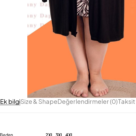
Ek bilgi
Size & Shape
Değerlendirmeler (0)
Taksit
Beden
2XL
,
3XL
,
4XL