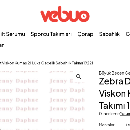
ilt Serumu
Sporcu Takımları
Çorap
Sabahlık
G
an
st Viskon Kumaş 2li Lüks Gecelik Sabahlık Takımı 19221
Büyük Beden Ge
Zebra D
Viskon 
Takımı 
0 İnceleme
Yoru
Markalar
J