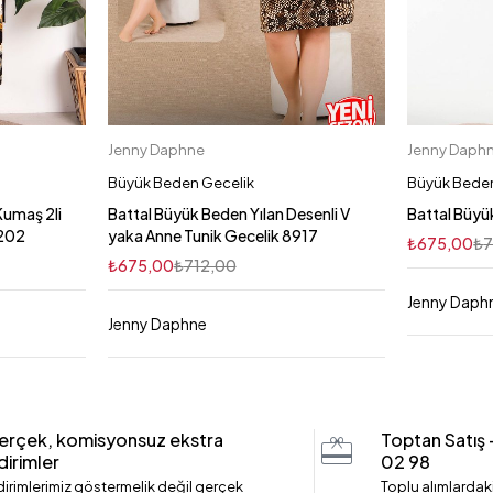
Jenny Daphne
Jenny Daph
Sepete Ekle
L
2XL
3XL
4XL
Büyük Beden Gecelik
Büyük Beden
Kumaş 2li
Battal Büyük Beden Yılan Desenli V
Battal Büyü
9202
yaka Anne Tunik Gecelik 8917
₺
675,00
₺
7
₺
675,00
₺
712,00
Jenny Daph
Jenny Daphne
erçek, komisyonsuz ekstra
Toptan Satış
dirimler
02 98
dirimlerimiz göstermelik değil gerçek
Toplu alımlardaki