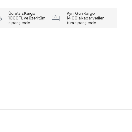
Ücretsiz Kargo
Aynı Gün Kargo
1000 TL ve üzeri tüm
14:00'a kadar verilen
siparişlerde.
tüm siparişlerde.