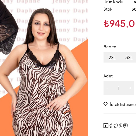
Ürün Kodu
L
Stok
50
₺
945,
Beden
2XL
3XL
Adet