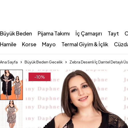
Büyük Beden
Pijama Takımı
İç Çamaşırı
Tayt
C
Hamile
Korse
Mayo
Termal Giyim & İçlik
Cüzd
Ana Sayfa
Büyük Beden Gecelik
Zebra Desenli İç Dantel Detaylı Ü
-10%