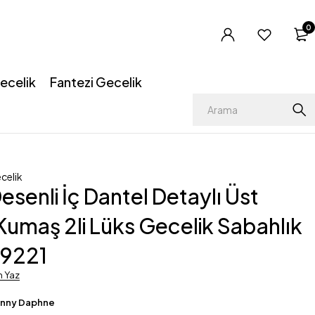
0
ecelik
Fantezi Gecelik
celik
esenli İç Dantel Detaylı Üst
Kumaş 2li Lüks Gecelik Sabahlık
19221
m Yaz
enny Daphne