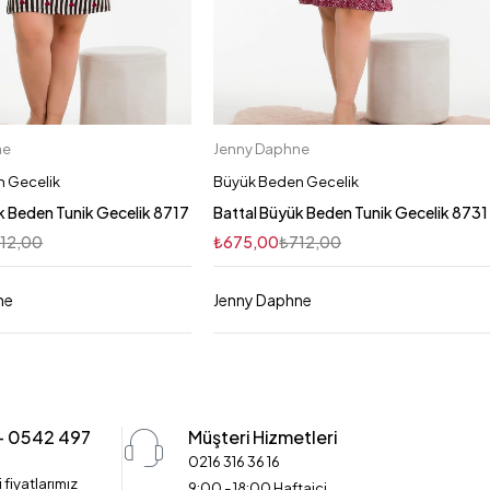
ne
Jenny Daphne
Sepete Ekle
Sepete Ekle
2XL
4XL
3XL
4XL
3XL
2XL
 Gecelik
Büyük Beden Gecelik
k Beden Tunik Gecelik 8717
Battal Büyük Beden Tunik Gecelik 8731
12,00
₺
675,00
₺
712,00
ne
Jenny Daphne
 - 0542 497
Müşteri Hizmetleri
0216 316 36 16
 fiyatlarımız
9:00 - 18:00 Haftaiçi