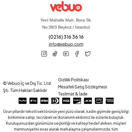
Yeni Mahalle Mah. Bora Sk.
No:38/3 Beykoz / İstanbul
(0216) 316 36 16
info@vebuo.com
Gizlilik Politikası
© Vebuo İç ve Dış Tic. Ltd.
Mesafeli Satış Sözleşmesi
Şti. Tüm Hakları Saklıdır
Teslimat & İade
Uzun yıllardır tekstil sektörünün yeni yüzü olarak, kadın giyimde geniş bilgi
birikimine sahip, tecrübeli ve donanımlı ekibimiz ile sizlerle buluştuk.
Kuruluşumuzdan günümüze seçkinliği ve kaliteyi hedef alırken, müşteri
memnuniyetini esas alarak markalaşma çalışmalarımızda, tüm