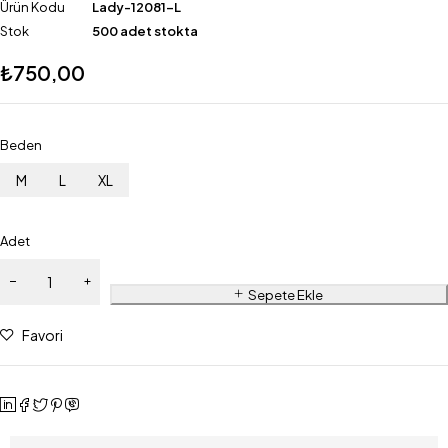
Ürün Kodu
Lady-12081-L
Stok
500 adet stokta
₺
750,00
Beden
M
L
XL
Adet
Sepete Ekle
Favori