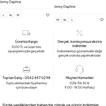
Jenny Daphne
Jenny Daphne
L
XL
M
M
XL
L
Ücretsiz Kargo
Gerçek, komisyonsuz ekstra
indirimler
1000 TL ve üzeri tüm
siparişlerinizde geçerlidir.
İndirimlerimiz göstermelik değil
gerçek oranda yapılmaktadır.
Toptan Satış - 0542 497 02 98
Müşteri Hizmetleri
Toplu alımlardaki fiyatlarımız
0216 316 36 16
için bize ulaşın
9:00 - 18:00 Haftaiçi
Sizde yeniliklerden haberdar olmak ve süpriz indirimler