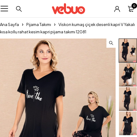
0
Ana Sayfa
Pijama Takımı
Viskon kumaş çiçek desenli kapri V Yakalı
kısa kollu rahat kesim kapri pijama takımı 12081