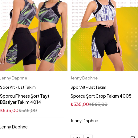
Jenny Daphne
Jenny Daphne
Spor Alt - Üst Takım
Spor Alt - Üst Takım
Sporcu Fitness Şort Tayt
Sporcu Şort Crop Takım 4005
Büstiyer Takım 4014
₺
535,00
₺
565,00
₺
535,00
₺
565,00
Jenny Daphne
Jenny Daphne
L/XL
M