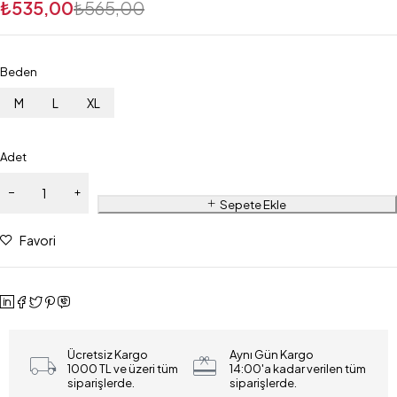
₺
535,00
₺
565,00
Beden
M
L
XL
Adet
Sepete Ekle
Favori
Ücretsiz Kargo
Aynı Gün Kargo
1000 TL ve üzeri tüm
14:00'a kadar verilen tüm
siparişlerde.
siparişlerde.