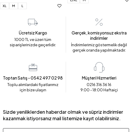
XL
M
L
Ücretsiz Kargo
Gerçek, komisyonsuz ekstra
indirimler
1000 TL ve üzeri tüm
siparişlerinizde geçerlidir.
İndirimlerimiz göstermelik değil
gerçek oranda yapılmaktadır.
Toptan Satış - 0542 497 02 98
Müşteri Hizmetleri
Toplu alımlardaki fiyatlarımız
0216 316 36 16
için bize ulaşın
9:00 - 18:00 Haftaiçi
Sizde yeniliklerden haberdar olmak ve süpriz indirimler
kazanmak istiyorsanız mail listemize kayıt olabilirsiniz.