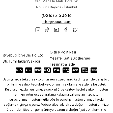
Yeni Mahalle Mah. Bora Sk.
No:38/3 Beykoz / İstanbul
(0216) 316 36 16
info@vebuo.com
Gizlilik Politikası
© Vebuo İç ve Dış Tic. Ltd.
Mesafeli Satış Sözleşmesi
Şti. Tüm Hakları Saklıdır
Teslimat & İade
Uzun yıllardır tekstil sektörünün yeni yüzü olarak, kadın giyimde geniş bilgi
birikimine sahip, tecrübeli ve donanımlı ekibimiz ile sizlerle buluştuk.
Kuruluşumuzdan günümüze seçkinliği ve kaliteyi hedef alırken, müşteri
memnuniyetini esas alarak markalaşma çalışmalarımızda, tüm
süreçlerimizi müşteri mutluluğu ile yönetip müşterilerimize fayda
sağlamak için çalışıyoruz. Vebuo ailesi olarak siz değerli müşterilerimize,
üretimden itibaren geniş ürün yelpazemizi doğru fiyat politikamız ile