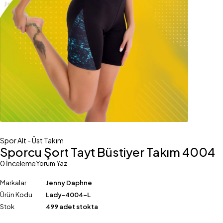
Spor Alt - Üst Takım
Sporcu Şort Tayt Büstiyer Takım 4004
0 İnceleme
Yorum Yaz
Markalar
Jenny Daphne
Ürün Kodu
Lady-4004-L
Stok
499 adet stokta