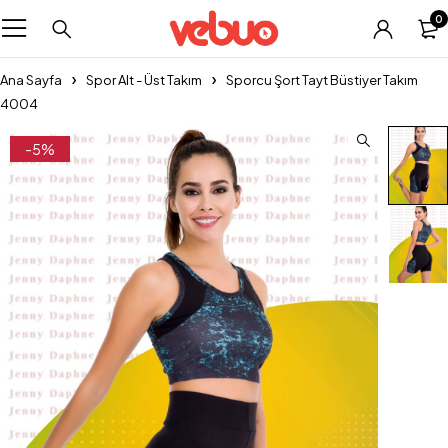
0
Ana Sayfa
Spor Alt - Üst Takım
Sporcu Şort Tayt Büstiyer Takım
4004
-5%