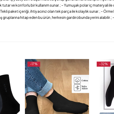
k tutar ve konforlu bir kullanım sunar.; – Yumuşak polar iç materyali ile
ekli paket içeriği, ihtiyacınız olan tek parça ile kolaylık sunar.; – Örme 
gruplarına hitap eden bu ürün, herkesin gardırobunda yerini alabilir.; – T
-17%
-32%