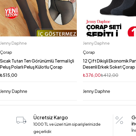
Jenny Daphne
Jenny Daphne
Sepete Ekle
S/M
L/XL
Çorap
Çorap
Sıcak Tutan Ten Görünümlü Termal Içli
12 Çift Dikişli Ekonomik P
Peluş Polarlı Peluş Külotlu Çorap
Desenli Erkek Soket Çorap
₺
515,00
₺
376,00
₺
412,00
Jenny Daphne
Jenny Daphne
Ücretsiz Kargo
G
in
1000 TL ve üzeri tüm siparişlerinizde
İn
geçerlidir.