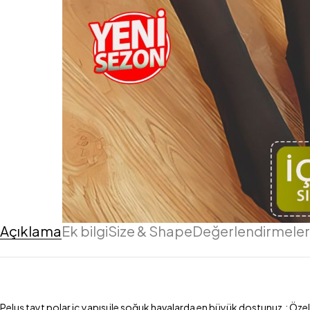
Açıklama
Ek bilgi
Size & Shape
Değerlendirmeler 
Peluş tayt polar iç yapısı ile soğuk havalarda en büyük dostunuz.; Özel