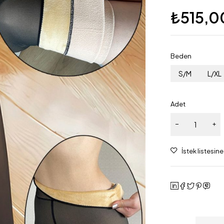
₺
515,0
Beden
S/M
L/XL
Adet