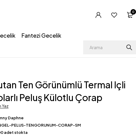
0
ecelik
Fantezi Gecelik
utan Ten Görünümlü Termal Içli
olarlı Peluş Külotlu Çorap
m Yaz
enny Daphne
NGEL-PELUS-TENGORUNUM-CORAP-SM
0 adet stokta