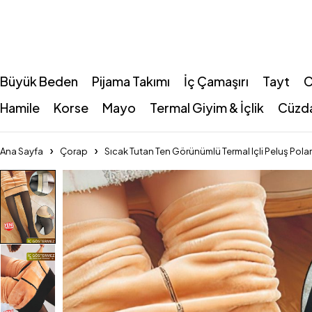
Büyük Beden
Pijama Takımı
İç Çamaşırı
Tayt
C
Hamile
Korse
Mayo
Termal Giyim & İçlik
Cüzd
Ana Sayfa
Çorap
Sıcak Tutan Ten Görünümlü Termal Içli Peluş Polar