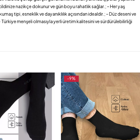
 cildinize nazikçe dokunur ve gün boyu rahatlık sağlar.; – Her yaş
kumaş tipi, esneklik ve dayanıklılık açısından idealdir.; – Düz deseni ve
ürkiye menşeli olmasıyla yerli üretim kalitesini ve sürdürülebilirliği
-9%