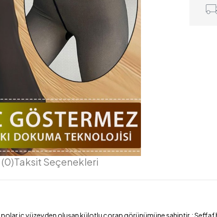
(0)
Taksit Seçenekleri
 polar iç yüzeyden oluşan külotlu çorap görünümüne sahiptir.; Şeffaf bi