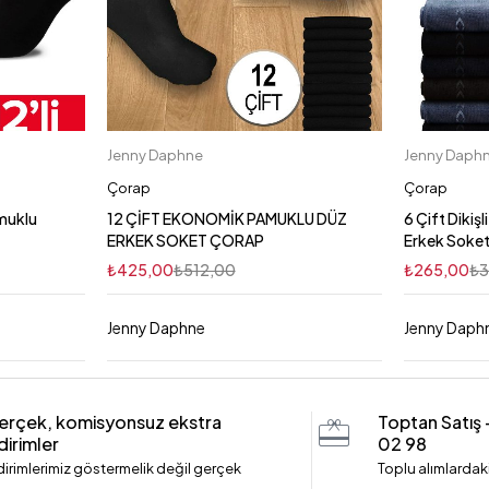
Jenny Daphne
Jenny Daph
Çorap
Çorap
amuklu
12 ÇİFT EKONOMİK PAMUKLU DÜZ
6 Çift Dikiş
ERKEK SOKET ÇORAP
Erkek Soke
₺
425,00
₺
512,00
₺
265,00
₺
Jenny Daphne
Jenny Daph
erçek, komisyonsuz ekstra
Toptan Satış
dirimler
02 98
dirimlerimiz göstermelik değil gerçek
Toplu alımlardaki