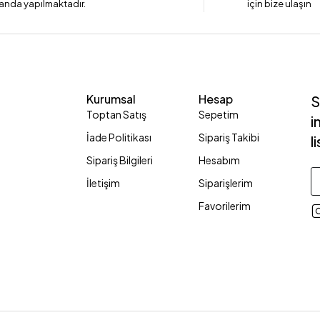
anda yapılmaktadır.
için bize ulaşın
Kurumsal
Hesap
S
Toptan Satış
Sepetim
i
İade Politikası
Sipariş Takibi
l
Sipariş Bilgileri
Hesabım
İletişim
Siparişlerim
Favorilerim