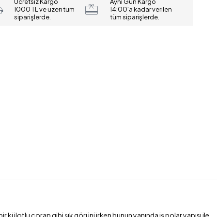
Ücretsiz Kargo
Aynı Gün Kargo
1000 TL ve üzeri tüm
14:00'a kadar verilen
siparişlerde.
tüm siparişlerde.
r külotlu çorap gibi şık görünürken bunun yanında iş polar yapısı ile