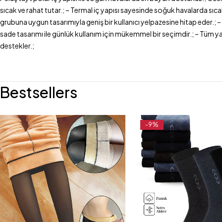
sıcak ve rahat tutar.; – Termal iç yapısı sayesinde soğuk havalarda sıca
grubuna uygun tasarımıyla geniş bir kullanıcı yelpazesine hitap eder.; – T
sade tasarımı ile günlük kullanım için mükemmel bir seçimdir.; – Tüm yaş 
destekler.;
Bestsellers
-9%