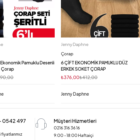
ne
Jenny Daphne
Çorap
li Ekonomik Pamuklu Desenli
6 ÇİFT EKONOMİK PAMUKLU DÜZ
t Çorap
ERKEK SOKET ÇORAP
390,00
₺
376,00
₺
412,00
ne
Jenny Daphne
 - 0542 497
Müşteri Hizmetleri
0216 316 36 16
 fiyatlarımız
9:00 - 18:00 Haftaiçi