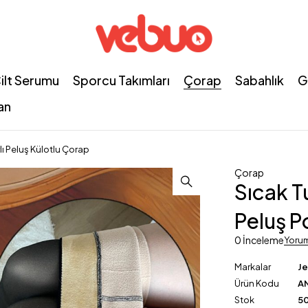
ilt Serumu
Sporcu Takımları
Çorap
Sabahlık
G
an
lı Peluş Külotlu Çorap
Çorap
Sıcak T
Peluş P
0 İnceleme
Yoru
Markalar
J
Ürün Kodu
A
Stok
50