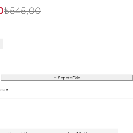
0
₺
545,00
Sepete Ekle