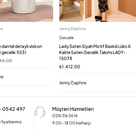
ne
Jenny Daphne
Sepete Ekle
Sepete Ekle
S
M
L
XL
L
M
XL
S
Gecelik
 dantel detaylı viskon
Lady Saten Siyah Motif Baskılı Lüks A
 gecelik 5531
Kalite Saten Gecelik Takımı LADY-
15078
45,00
₺
1.412,00
ne
Jenny Daphne
 - 0542 497
Müşteri Hizmetleri
0216 316 36 16
 fiyatlarımız
9:00 - 18:00 Haftaiçi