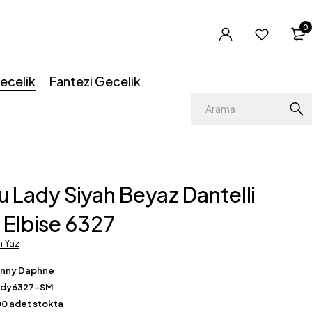
0
ecelik
Fantezi Gecelik
 Lady Siyah Beyaz Dantelli
 Elbise 6327
m Yaz
enny Daphne
ady6327-SM
0 adet stokta