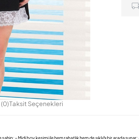
(0)
Taksit Seçenekleri
e sahip; – Midi boy kesimi ile hem rahatlık hem de şıklığı bir arada suna