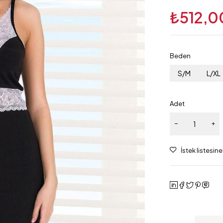
₺
512,0
Beden
S/M
L/XL
Adet