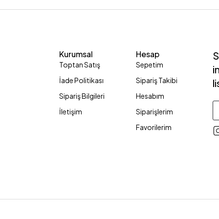
Kurumsal
Hesap
S
Toptan Satış
Sepetim
i
İade Politikası
Sipariş Takibi
l
Sipariş Bilgileri
Hesabım
İletişim
Siparişlerim
Favorilerim