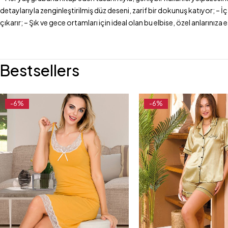
detaylarıyla zenginleştirilmiş düz deseni, zarif bir dokunuş katıyor; – 
çıkarır; – Şık ve gece ortamları için ideal olan bu elbise, özel anlarınıza
Bestsellers
-6%
-6%