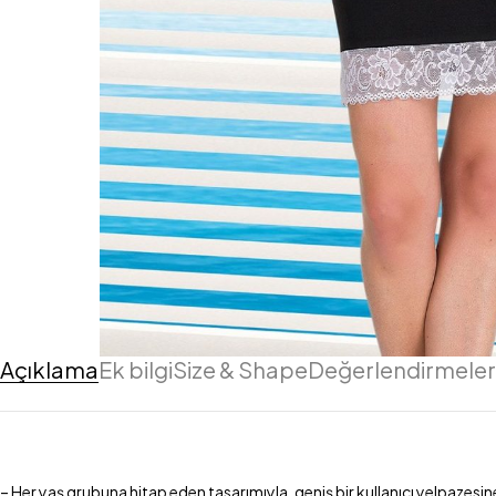
Açıklama
Ek bilgi
Size & Shape
Değerlendirmeler 
– Her yaş grubuna hitap eden tasarımıyla, geniş bir kullanıcı yelpazesin