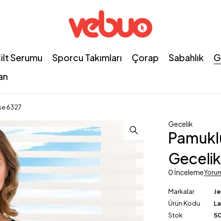
ilt Serumu
Sporcu Takımları
Çorap
Sabahlık
G
an
se 6327
Gecelik
Pamuklu
Gecelik
0 İnceleme
Yoru
Markalar
J
Ürün Kodu
L
Stok
50