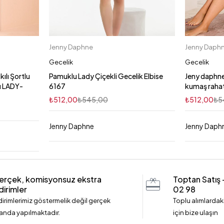
Jenny Daphne
Jenny Daph
Sepete Ekle
S
L/XL
S/M
2XL
Gecelik
Gecelik
ılı Şortlu
Pamuklu Lady Çiçekli Gecelik Elbise
Jeny daphne
mı LADY-
6167
kumaş rahat
₺
512,00
₺
545,00
₺
512,00
₺
5
Jenny Daphne
Jenny Daph
erçek, komisyonsuz ekstra
Toptan Satış
dirimler
02 98
dirimlerimiz göstermelik değil gerçek
Toplu alımlardaki
anda yapılmaktadır.
için bize ulaşın