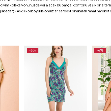
İç giyim koleksiyonunuzda yer alacak bu parça, konforlu ve şık bir altern
 eşlik eder; – Askılı kol boyu ile omuzları serbest bırakarak rahat hareket
-6%
-6%