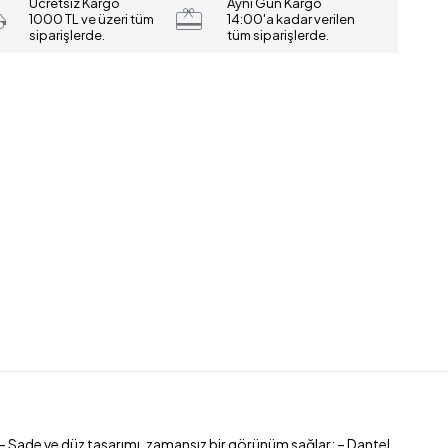
Ücretsiz Kargo
Aynı Gün Kargo
1000 TL ve üzeri tüm
14:00'a kadar verilen
siparişlerde.
tüm siparişlerde.
r; – Sade ve düz tasarımı, zamansız bir görünüm sağlar; – Dantel