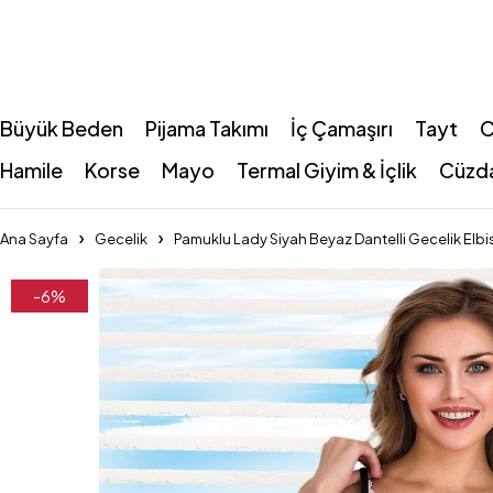
Büyük Beden
Pijama Takımı
İç Çamaşırı
Tayt
C
Hamile
Korse
Mayo
Termal Giyim & İçlik
Cüzd
Ana Sayfa
Gecelik
Pamuklu Lady Siyah Beyaz Dantelli Gecelik Elbi
-6%