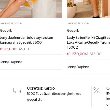
Jenny Daphne
Jenny Daphne
Sepete Ekle
Sepete Ekle
M
XL
S
2XL
L
XL
L
M
Gecelik
Gecelik
Jeny daphne dantel detaylı viskon
Lady Saten Renkli Çizgi Bask
kumaş rahat gecelik 5500
Lüks A Kalite Gecelik Takı
15002
₺
512,00
₺
545,00
₺
1.230,00
₺
1.315,00
Jenny Daphne
Jenny Daphne
Ücretsiz Kargo
G
in
1000 TL ve üzeri tüm siparişlerinizde
İn
geçerlidir.
or