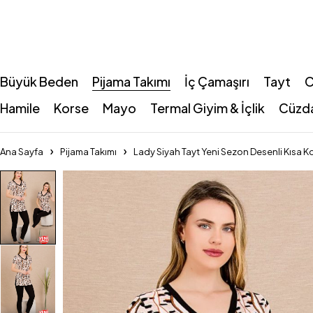
Büyük Beden
Pijama Takımı
İç Çamaşırı
Tayt
C
Hamile
Korse
Mayo
Termal Giyim & İçlik
Cüzd
Ana Sayfa
Pijama Takımı
Lady Siyah Tayt Yeni Sezon Desenli Kısa Ko