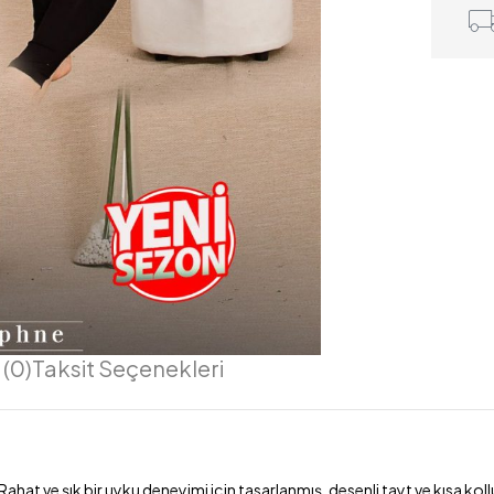
(0)
Taksit Seçenekleri
ahat ve şık bir uyku deneyimi için tasarlanmış, desenli tayt ve kısa ko