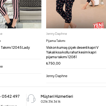
ne
Jenny Daphne
Sepete Ekle
Sepete Ekle
L
XL
M
L
XL
M
ı
Pijama Takımı
 Takımı 12045 Lady
Viskon kumaş çiçek desenli kapri V
Yakalı kısa kollu rahat kesim kapri
pijama takımı 12081
₺
750,00
ne
Jenny Daphne
 - 0542 497
Müşteri Hizmetleri
0216 316 36 16