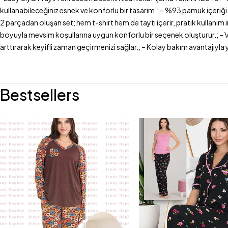
kullanabileceğiniz esnek ve konforlu bir tasarım.; – %93 pamuk içeriği 
2 parçadan oluşan set; hem t-shirt hem de taytı içerir, pratik kullanım i
boyuyla mevsim koşullarına uygun konforlu bir seçenek oluşturur.; – Vis
arttırarak keyifli zaman geçirmenizi sağlar.; – Kolay bakım avantajıyla y
Bestsellers