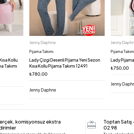
Jenny Daphne
Jenny Daph
Sepete Ekle
L
XL
M
Pijama Takımı
Pijama Takım
Kısa Kollu
Lady Çizgi Desenli Pijama Yeni Sezon
Lady Pijama
ama Takımı
Kısa Kollu Pijama Takımı 12491
₺
750,00
₺
780,00
Jenny Daph
Jenny Daphne
erçek, komisyonsuz ekstra
Toptan Satış
dirimler
02 98