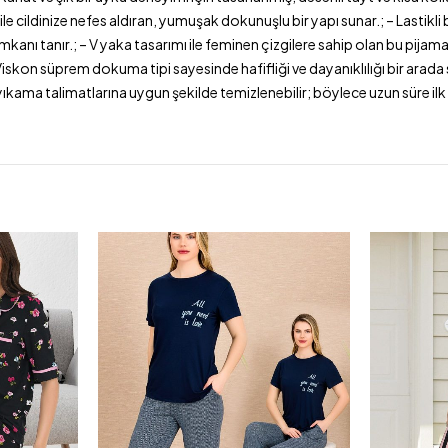
ile cildinize nefes aldıran, yumuşak dokunuşlu bir yapı sunar.; – Lastik
mkanı tanır.; – V yaka tasarımı ile feminen çizgilere sahip olan bu pijama
kon süprem dokuma tipi sayesinde hafifliği ve dayanıklılığı bir arada s
ıkama talimatlarına uygun şekilde temizlenebilir; böylece uzun süre ilk g