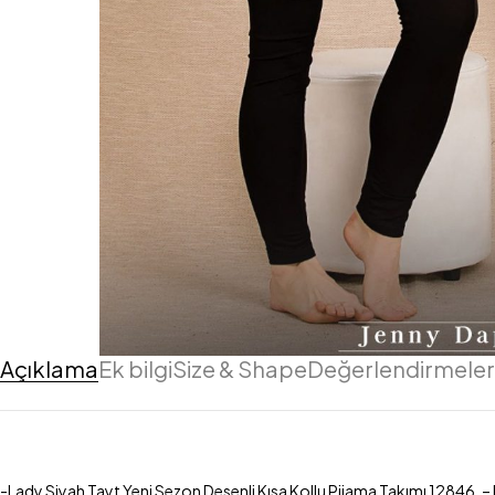
Açıklama
Ek bilgi
Size & Shape
Değerlendirmeler 
-Lady Siyah Tayt Yeni Sezon Desenli Kısa Kollu Pijama Takımı 12846. – R