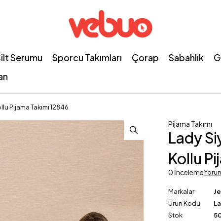
ilt Serumu
Sporcu Takımları
Çorap
Sabahlık
G
an
llu Pijama Takımı 12846
Pijama Takımı
Lady Si
Kollu P
0 İnceleme
Yoru
Markalar
J
Ürün Kodu
L
Stok
50