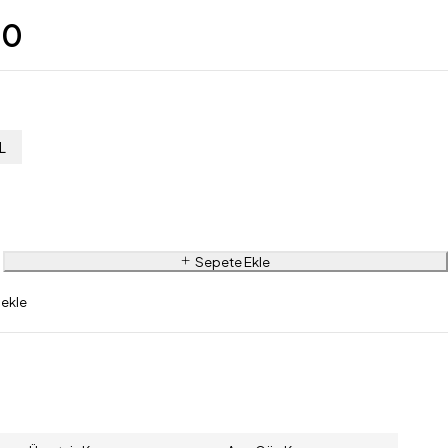
00
L
Sepete Ekle