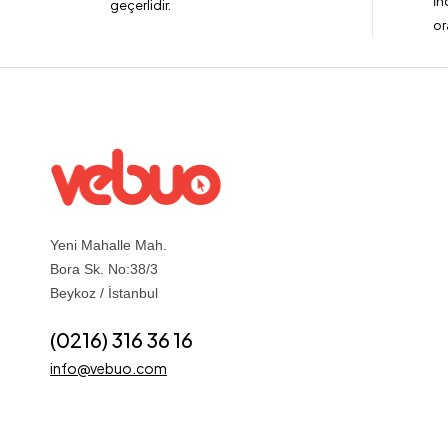
İn
geçerlidir.
or
Yeni Mahalle Mah.
Bora Sk. No:38/3
Beykoz / İstanbul
(0216) 316 36 16
info@vebuo.com