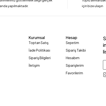
dirimlerimiz göstermelik değil gerçek
Toplu alımlardaki
anda yapılmaktadır.
için bize ulaşın
Kurumsal
Hesap
S
Toptan Satış
Sepetim
i
İade Politikası
Sipariş Takibi
l
Sipariş Bilgileri
Hesabım
İletişim
Siparişlerim
Favorilerim