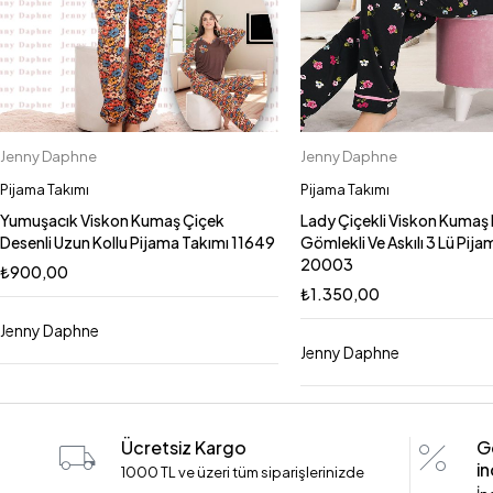
Jenny Daphne
Jenny Daphne
Sepete Ekle
Sepete Ekle
L
XL
M
L/XL
M
Pijama Takımı
Pijama Takımı
Yumuşacık Viskon Kumaş Çiçek
Lady Çiçekli Viskon Kumaş 
Desenli Uzun Kollu Pijama Takımı 11649
Gömlekli Ve Askılı 3 Lü Pij
20003
₺
900,00
₺
1.350,00
Jenny Daphne
Jenny Daphne
Ücretsiz Kargo
G
in
1000 TL ve üzeri tüm siparişlerinizde