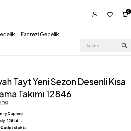
0
ecelik
Fantezi Gecelik
yah Tayt Yeni Sezon Desenli Kısa
ijama Takımı 12846
m Yaz
enny Daphne
ady-12846-L
0 adet stokta