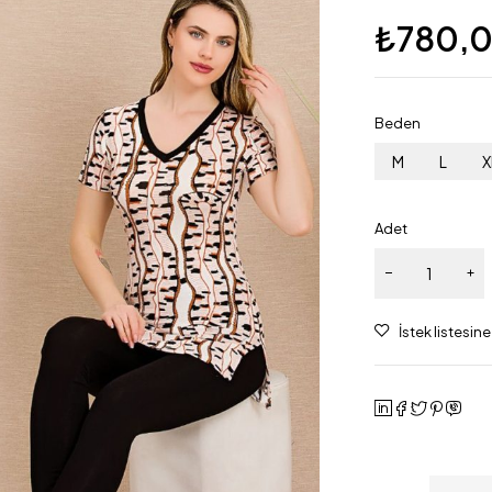
₺
780,
Beden
M
L
X
Adet