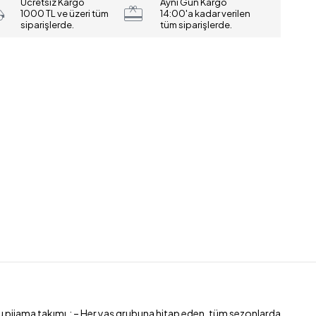
Ücretsiz Kargo
Aynı Gün Kargo
1000 TL ve üzeri tüm
14:00'a kadar verilen
siparişlerde.
tüm siparişlerde.
llu pijama takımı.; – Her yaş grubuna hitap eden, tüm sezonlarda