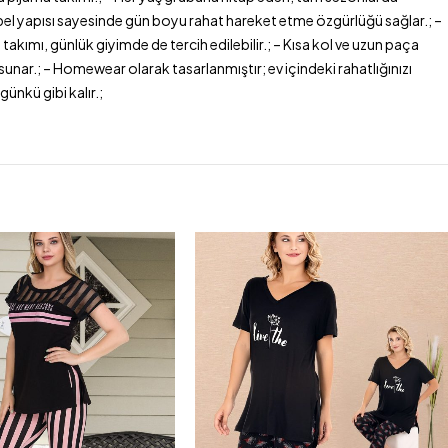
li bel yapısı sayesinde gün boyu rahat hareket etme özgürlüğü sağlar.; –
 takımı, günlük giyimde de tercih edilebilir.; – Kısa kol ve uzun paça
unar.; – Homewear olarak tasarlanmıştır; ev içindeki rahatlığınızı
ünkü gibi kalır.;