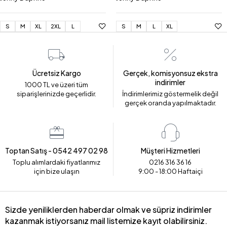
S
M
XL
2XL
L
S
M
L
XL
Ücretsiz Kargo
Gerçek, komisyonsuz ekstra
indirimler
1000 TL ve üzeri tüm
siparişlerinizde geçerlidir.
İndirimlerimiz göstermelik değil
gerçek oranda yapılmaktadır.
Toptan Satış - 0542 497 02 98
Müşteri Hizmetleri
Toplu alımlardaki fiyatlarımız
0216 316 36 16
için bize ulaşın
9:00 - 18:00 Haftaiçi
Sizde yeniliklerden haberdar olmak ve süpriz indirimler
kazanmak istiyorsanız mail listemize kayıt olabilirsiniz.