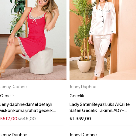
Jenny Daphne
Jenny Daphne
Gecelik
Gecelik
Jeny daphne dantel detaylı
Lady Saten Beyaz Lüks A Kalite
viskon kumaş rahat gecelik
Saten Gecelik Takımı LADY-
5537
15104
₺
512,00
₺
545,00
₺
1.389,00
Jenny Daphne
Jenny Daphne