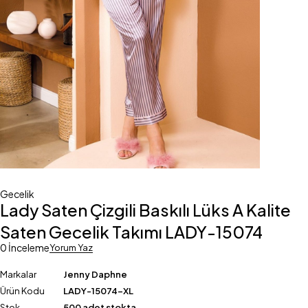
Gecelik
Lady Saten Çizgili Baskılı Lüks A Kalite
Saten Gecelik Takımı LADY-15074
0 İnceleme
Yorum Yaz
Markalar
Jenny Daphne
Ürün Kodu
LADY-15074-XL
Stok
500 adet stokta