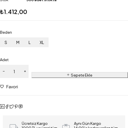
₺
1.412,00
Beden
S
M
L
XL
Adet
Sepete Ekle
Favori
Ücretsiz Kargo
Aynı Gün Kargo