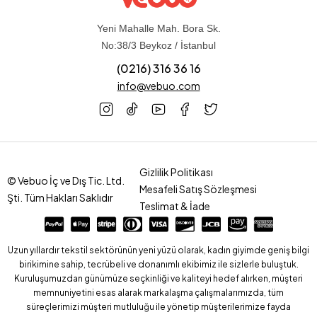
Yeni Mahalle Mah. Bora Sk.
No:38/3 Beykoz / İstanbul
(0216) 316 36 16
info@vebuo.com
Gizlilik Politikası
© Vebuo İç ve Dış Tic. Ltd.
Mesafeli Satış Sözleşmesi
Şti. Tüm Hakları Saklıdır
Teslimat & İade
Uzun yıllardır tekstil sektörünün yeni yüzü olarak, kadın giyimde geniş bilgi
birikimine sahip, tecrübeli ve donanımlı ekibimiz ile sizlerle buluştuk.
Kuruluşumuzdan günümüze seçkinliği ve kaliteyi hedef alırken, müşteri
memnuniyetini esas alarak markalaşma çalışmalarımızda, tüm
süreçlerimizi müşteri mutluluğu ile yönetip müşterilerimize fayda