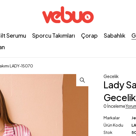
ilt Serumu
Sporcu Takımları
Çorap
Sabahlık
G
an
k Takımı LADY-15070
Gecelik
Lady Sat
Geceli
0 İnceleme
Yoru
Markalar
J
Ürün Kodu
L
Stok
50