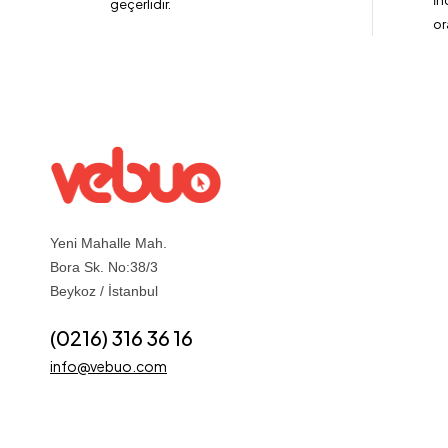
İn
geçerlidir.
or
Yeni Mahalle Mah.
Bora Sk. No:38/3
Beykoz / İstanbul
(0216) 316 36 16
info@vebuo.com