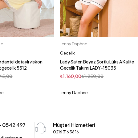
ne
Jenny Daphne
Sepete Ekle
Sepete Ekle
2XL
L
S
M
L
XL
M
S
Gecelik
 dantel detaylı viskon
Lady Saten Beyaz Şortlu Lüks A Kalite
 gecelik 5512
Gecelik Takımı LADY-15033
45,00
₺
1.160,00
₺
1.250,00
ne
Jenny Daphne
 - 0542 497
Müşteri Hizmetleri
0216 316 36 16