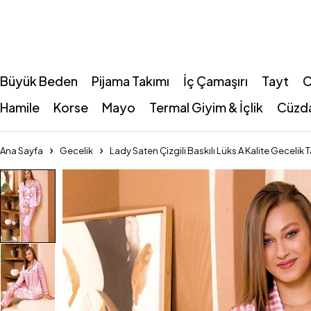
Büyük Beden
Pijama Takımı
İç Çamaşırı
Tayt
C
Hamile
Korse
Mayo
Termal Giyim & İçlik
Cüzd
Ana Sayfa
Gecelik
Lady Saten Çizgili Baskılı Lüks A Kalite Geceli