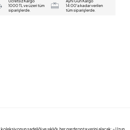
Ücretsiz Kargo
Aynı Gün Kargo
1000 TL ve üzeri tüm
14:00'a kadar verilen
siparişlerde.
tüm siparişlerde.
c koleksiyonun sadeliği ve şıklığı, her gardıropta yerini alacak; – Uzun