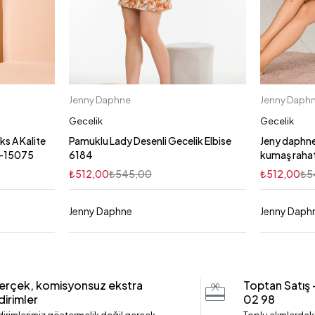
Jenny Daphne
Jenny Daph
Sepete Ekle
M
L/XL
S/M
XL
Gecelik
Gecelik
ks A Kalite
Pamuklu Lady Desenli Gecelik Elbise
Jeny daphne
Y-15075
6184
kumaş rahat
₺
512,00
₺
545,00
₺
512,00
₺
5
Jenny Daphne
Jenny Daph
erçek, komisyonsuz ekstra
Toptan Satış
dirimler
02 98