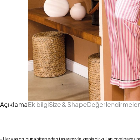
Açıklama
Ek bilgi
Size & Shape
Değerlendirmeler 
– Her yaş grubuna hitap eden tasarımıyla, geniş bir kullanıcı yelpazesine s