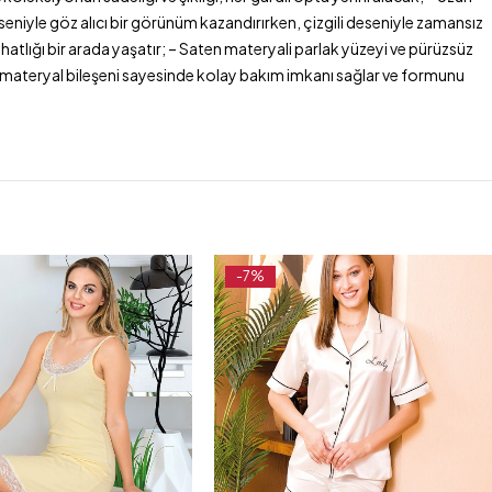
eniyle göz alıcı bir görünüm kazandırırken, çizgili deseniyle zamansız
hatlığı bir arada yaşatır; – Saten materyali parlak yüzeyi ve pürüzsüz
ster materyal bileşeni sayesinde kolay bakım imkanı sağlar ve formunu
-7%