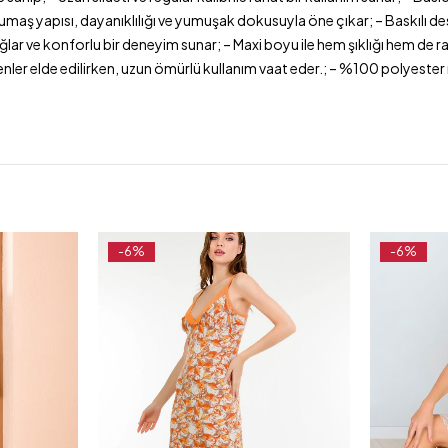
maş yapısı, dayanıklılığı ve yumuşak dokusuyla öne çıkar; – Baskılı des
lar ve konforlu bir deneyim sunar; – Maxi boyu ile hem şıklığı hem de ra
et desenler elde edilirken, uzun ömürlü kullanım vaat eder.; – %100 polye
-6%
-6%