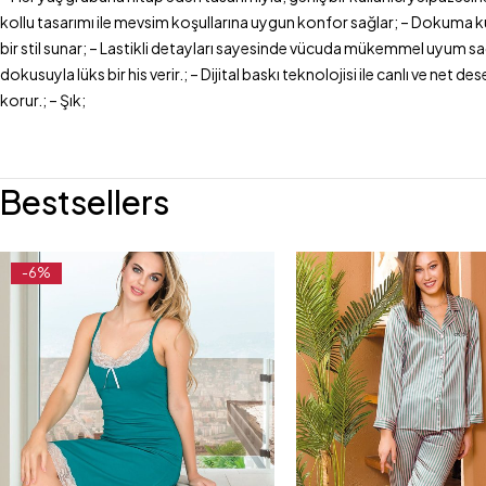
kollu tasarımı ile mevsim koşullarına uygun konfor sağlar; – Dokuma ku
bir stil sunar; – Lastikli detayları sayesinde vücuda mükemmel uyum sağ
dokusuyla lüks bir his verir.; – Dijital baskı teknolojisi ile canlı ve n
korur.; – Şık;
Bestsellers
-6%