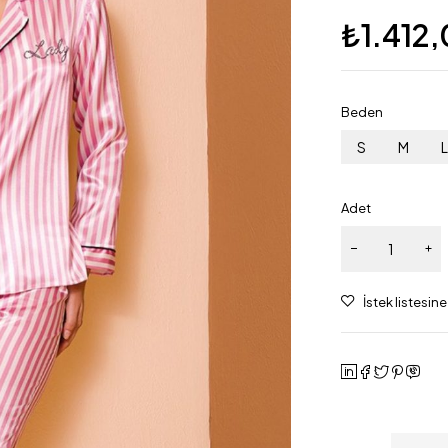
₺
1.412
Beden
S
M
Adet