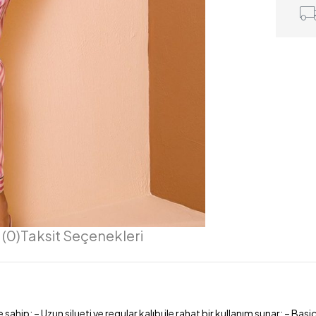
(0)
Taksit Seçenekleri
ahip; – Uzun silueti ve regular kalıbı ile rahat bir kullanım sunar; – Basi