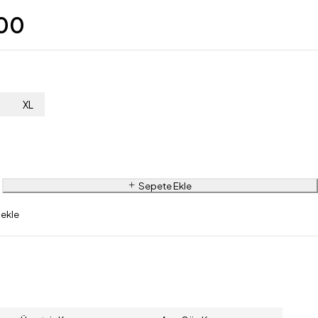
,00
L
XL
Sepete Ekle