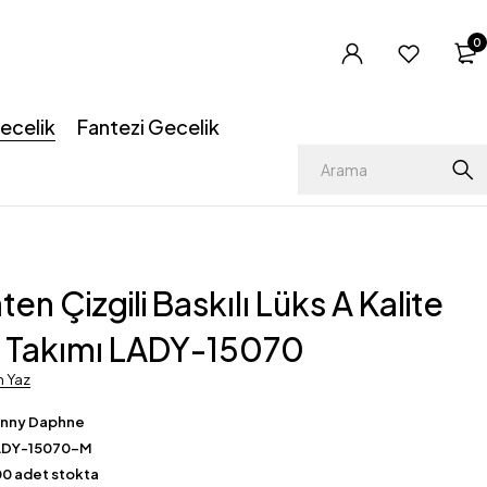
0
ecelik
Fantezi Gecelik
en Çizgili Baskılı Lüks A Kalite
k Takımı LADY-15070
m Yaz
enny Daphne
ADY-15070-M
0 adet stokta