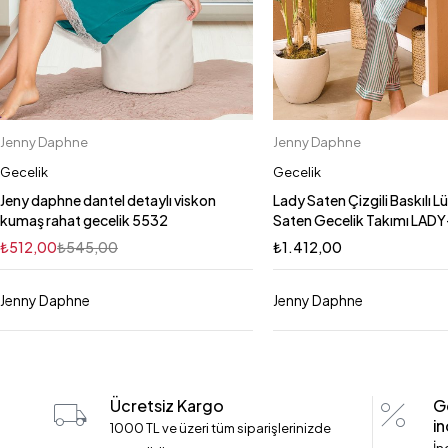
Jenny Daphne
Jenny Daphne
Sepete Ekle
Sepete Ekle
2XL
S
L
M
XL
XL
L
S
Gecelik
Gecelik
Jeny daphne dantel detaylı viskon
Lady Saten Çizgili Baskılı Lü
kumaş rahat gecelik 5532
Saten Gecelik Takımı LAD
₺
512,00
₺
545,00
₺
1.412,00
Jenny Daphne
Jenny Daphne
Ücretsiz Kargo
G
in
1000 TL ve üzeri tüm siparişlerinizde