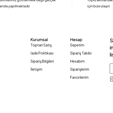
dirimlerimiz göstermelik değil gerçek
Toplu alımlardaki
anda yapılmaktadır.
için bize ulaşın
Kurumsal
Hesap
S
Toptan Satış
Sepetim
i
İade Politikası
Sipariş Takibi
l
Sipariş Bilgileri
Hesabım
İletişim
Siparişlerim
Favorilerim