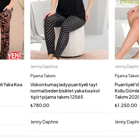
Jenny Daphne
Jenny Daph
Sepete Ekle
M
XL
L
Pijama Takımı
Pijama Takım
i Yaka Kısa
Viskon kumaş lady puantiyeli tayt
Puantiyeli 
normal beden bisiklet yaka kısa kol
Kollu Gömlek
tişört pijama takımı 12565
Takımı 202
₺
780,00
₺
1.250,00
Jenny Daphne
Jenny Daph