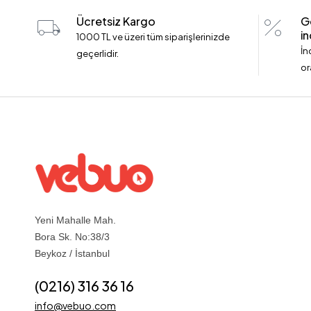
Ücretsiz Kargo
G
in
1000 TL ve üzeri tüm siparişlerinizde
İn
geçerlidir.
or
Yeni Mahalle Mah.
Bora Sk. No:38/3
Beykoz / İstanbul
(0216) 316 36 16
info@vebuo.com