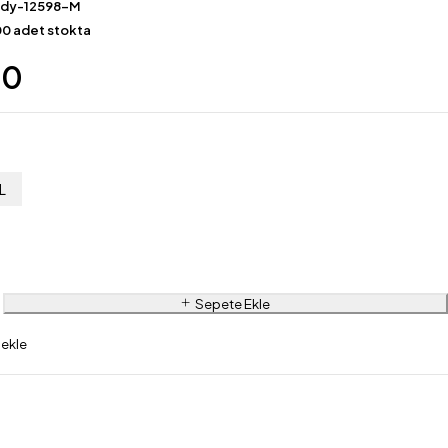
ady-12598-M
0 adet stokta
00
L
Sepete Ekle