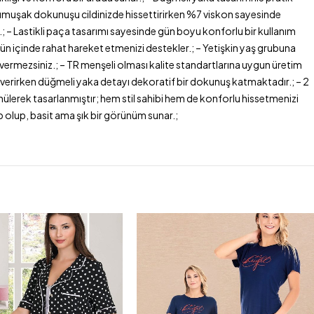
ile yumuşak dokunuşu cildinizde hissettirirken %7 viskon sayesinde
.; – Lastikli paça tasarımı sayesinde gün boyu konforlu bir kullanım
ün içinde rahat hareket etmenizi destekler.; – Yetişkin yaş grubuna
 vermezsiniz.; – TR menşeli olması kalite standartlarına uygun üretim
hissi verirken düğmeli yaka detayı dekoratif bir dokunuş katmaktadır.; – 2
nülerek tasarlanmıştır; hem stil sahibi hem de konforlu hissetmenizi
ip olup, basit ama şık bir görünüm sunar.;