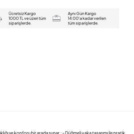
Ücretsiz Kargo
Aynı Gün Kargo
1000 TL ve üzeri tüm
14:00'a kadar verilen
siparişlerde.
tüm siparişlerde.
lığı ve konforu bir arada sunar.; – Düğmeli yaka tasarımı ile pratik