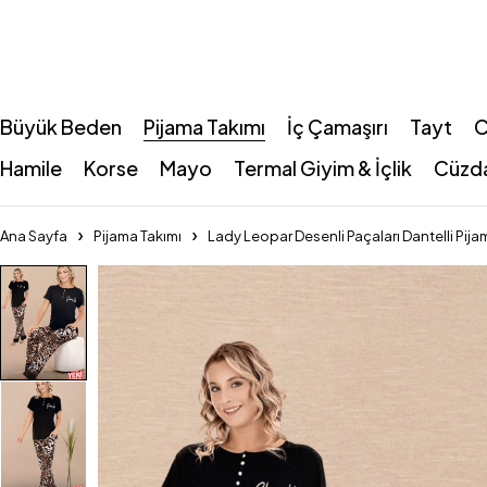
Büyük Beden
Pijama Takımı
İç Çamaşırı
Tayt
C
Hamile
Korse
Mayo
Termal Giyim & İçlik
Cüzd
Ana Sayfa
Pijama Takımı
Lady Leopar Desenli Paçaları Dantelli Pija