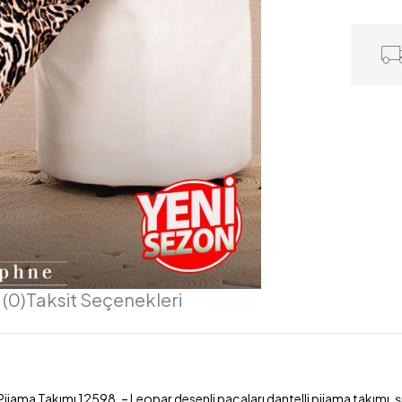
(0)
Taksit Seçenekleri
jama Takımı 12598. – Leopar desenli paçaları dantelli pijama takımı, şık