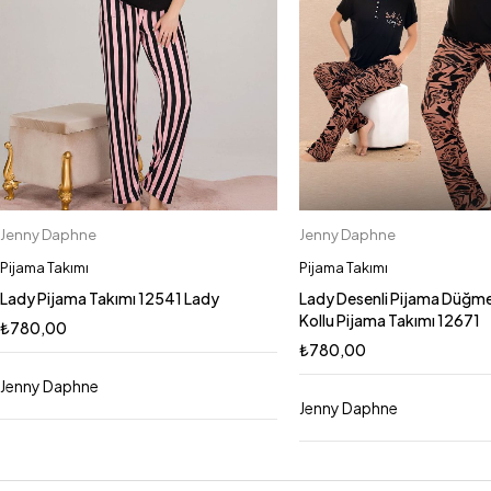
Jenny Daphne
Jenny Daphne
Sepete Ekle
Sepete Ekle
XL
M
L
XL
M
L
Pijama Takımı
Pijama Takımı
Lady Pijama Takımı 12541 Lady
Lady Desenli Pijama Düğmel
Kollu Pijama Takımı 12671
₺
780,00
₺
780,00
Jenny Daphne
Jenny Daphne