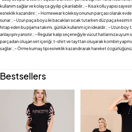
kullanım sağlar ve kolayca giyilip çıkarılabilir.; – Kısa kollu yapısı s
esneklik kazandırır.; – Homewear koleksiyonunun parçası olarak evde raha
sunar.; – Uzun paça boyu ile bacakları sıcak tutarken düz paça kesimi 
hitap eden bu pijama takımı, günlük kullanım için idealdir.; – Uzun bo
anlayışını yansıtır.; – Regular kalıp seçeneğiyle vücut hatlarınıza uyum s
parçadan oluşan set içeriği; t-shirt ve tayttan oluşarak kombin yapmay
sağlar.; – Örme kumaş tipi esneklik kazandırarak hareket özgürlüğünüzü a
Bestsellers