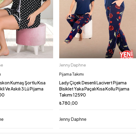
ne
Jenny Daphne
Sepete Ekle
Sepete Ekle
L/XL
M
XL
L
M
ı
Pijama Takımı
Viskon Kumaş Şortlu Kısa
Lady Çiçek Desenli Lacivert Pijama
li Ve Askılı 3 Lü Pijama
Bisiklet Yaka Paçalı Kısa Kollu Pijama
00
Takımı 12590
₺
780,00
ne
Jenny Daphne