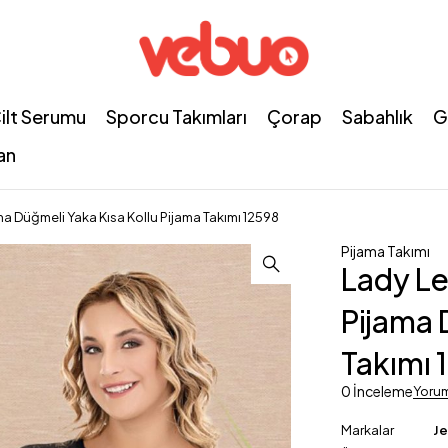
ilt Serumu
Sporcu Takımları
Çorap
Sabahlık
G
an
ma Düğmeli Yaka Kısa Kollu Pijama Takımı 12598
Pijama Takımı
Lady Le
Pijama 
Takımı 
0 İnceleme
Yoru
Markalar
J