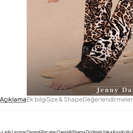
Açıklama
Ek bilgi
Size & Shape
Değerlendirmeler 
-Lady Leopar Desenli Paçaları Dantelli Pijama Düğmeli Yaka Kısa Kollu Pi