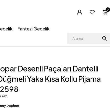
0
ecelik
Fantezi Gecelik
opar Desenli Paçaları Dantelli
Düğmeli Yaka Kısa Kollu Pijama
12598
m Yaz
enny Daphne