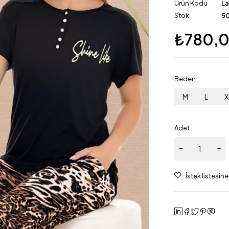
Ürün Kodu
L
Stok
50
₺
780,
Beden
M
L
X
Adet