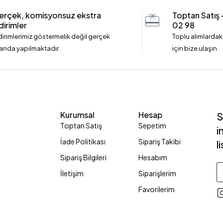
erçek, komisyonsuz ekstra
Toptan Satış
dirimler
02 98
dirimlerimiz göstermelik değil gerçek
Toplu alımlardaki
anda yapılmaktadır.
için bize ulaşın
Kurumsal
Hesap
S
Toptan Satış
Sepetim
i
İade Politikası
Sipariş Takibi
l
Sipariş Bilgileri
Hesabım
İletişim
Siparişlerim
Favorilerim