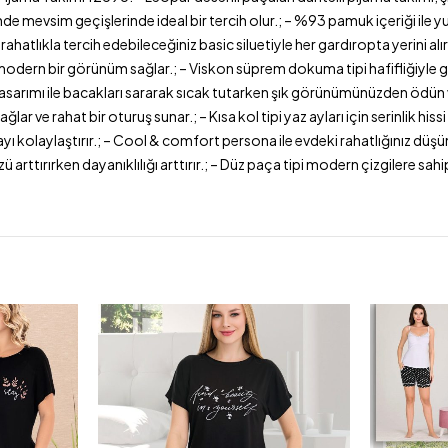
ayesinde mevsim geçişlerinde ideal bir tercih olur.; – %93 pamuk içeriği 
tlıkla tercih edebileceğiniz basic siluetiyle her gardıropta yerini alır
modern bir görünüm sağlar.; – Viskon süprem dokuma tipi hafifliğiyle g
y tasarımı ile bacakları sararak sıcak tutarken şık görünümünüzden ödün
ağlar ve rahat bir oturuş sunar.; – Kısa kol tipi yaz ayları için serinlik 
ı kolaylaştırır.; – Cool & comfort persona ile evdeki rahatlığınız düşü
rttırırken dayanıklılığı arttırır.; – Düz paça tipi modern çizgilere sah