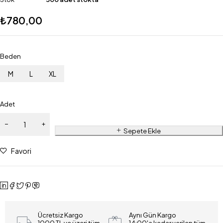
₺
780,00
Beden
M
L
XL
Adet
Sepete Ekle
Favori
Ücretsiz Kargo
Aynı Gün Kargo