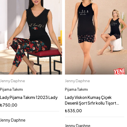
Jenny Daphne
Jenny Daphne
Pijama Takımı
Pijama Takımı
Lady Pijama Takımı 12023 Lady
Lady Viskon Kumaş Çiçek
Desenli Şort Sıfır kollu Tişort
₺
750,00
Yeni Sezon Şortlu Pijama Takımı
₺
535,00
7733
Jenny Daphne
Jenny Daphne