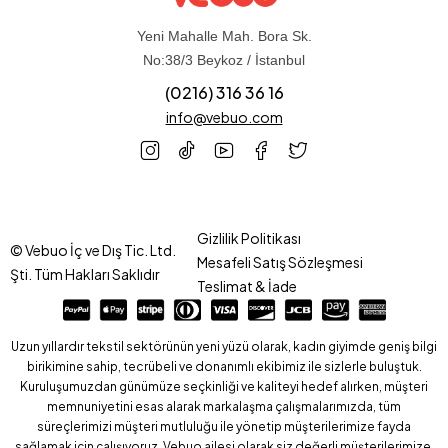
Yeni Mahalle Mah. Bora Sk.
No:38/3 Beykoz / İstanbul
(0216) 316 36 16
info@vebuo.com
Gizlilik Politikası
© Vebuo İç ve Dış Tic. Ltd.
Mesafeli Satış Sözleşmesi
Şti. Tüm Hakları Saklıdır
Teslimat & İade
Uzun yıllardır tekstil sektörünün yeni yüzü olarak, kadın giyimde geniş bilgi
birikimine sahip, tecrübeli ve donanımlı ekibimiz ile sizlerle buluştuk.
Kuruluşumuzdan günümüze seçkinliği ve kaliteyi hedef alırken, müşteri
memnuniyetini esas alarak markalaşma çalışmalarımızda, tüm
süreçlerimizi müşteri mutluluğu ile yönetip müşterilerimize fayda
sağlamak için çalışıyoruz. Vebuo ailesi olarak siz değerli müşterilerimize,