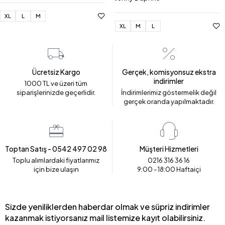
XL
L
M
XL
M
L
Ücretsiz Kargo
Gerçek, komisyonsuz ekstra
indirimler
1000 TL ve üzeri tüm
siparişlerinizde geçerlidir.
İndirimlerimiz göstermelik değil
gerçek oranda yapılmaktadır.
Toptan Satış - 0542 497 02 98
Müşteri Hizmetleri
Toplu alımlardaki fiyatlarımız
0216 316 36 16
için bize ulaşın
9:00 - 18:00 Haftaiçi
Sizde yeniliklerden haberdar olmak ve süpriz indirimler
kazanmak istiyorsanız mail listemize kayıt olabilirsiniz.