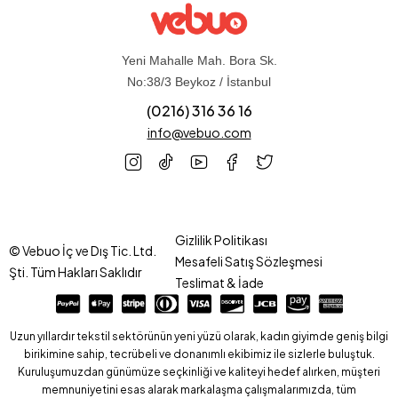
Yeni Mahalle Mah. Bora Sk.
No:38/3 Beykoz / İstanbul
(0216) 316 36 16
info@vebuo.com
Gizlilik Politikası
© Vebuo İç ve Dış Tic. Ltd.
Mesafeli Satış Sözleşmesi
Şti. Tüm Hakları Saklıdır
Teslimat & İade
Uzun yıllardır tekstil sektörünün yeni yüzü olarak, kadın giyimde geniş bilgi
birikimine sahip, tecrübeli ve donanımlı ekibimiz ile sizlerle buluştuk.
Kuruluşumuzdan günümüze seçkinliği ve kaliteyi hedef alırken, müşteri
memnuniyetini esas alarak markalaşma çalışmalarımızda, tüm