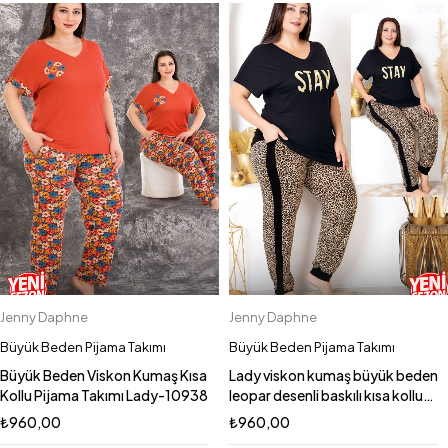
Jenny Daphne
Jenny Daphne
Büyük Beden Pijama Takımı
Büyük Beden Pijama Takımı
Büyük Beden Viskon Kumaş Kısa
Lady viskon kumaş büyük beden
Kollu Pijama Takımı Lady-10938
leopar desenli baskılı kısa kollu
uzun pijama takımı 10987
₺
960,00
₺
960,00