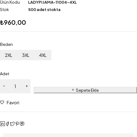
Ürün Kodu
LADYPIJAMA-11004-4XL
Stok
500 adet stokta
₺
960,00
Beden
2XL
3XL
4XL
Adet
Sepete Ekle
Favori