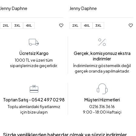
Jenny Daphne
Jenny Daphne
2XL
3XL
4XL
2XL
4XL
3XL
Ücretsiz Kargo
Gerçek, komisyonsuz ekstra
indirimler
1000 TL ve üzeri tüm
siparişlerinizde geçerlidir.
İndirimlerimiz göstermelik değil
gerçek oranda yapılmaktadır.
Toptan Satış - 0542 497 02 98
Müşteri Hizmetleri
Toplu alımlardaki fiyatlarımız
0216 316 36 16
için bize ulaşın
9:00 - 18:00 Haftaiçi
Sizde yeniliklerden haberdar olmak ve süpriz indirimler