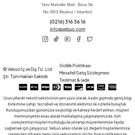
Yeni Mahalle Mah. Bora Sk.
No:38/3 Beykoz / İstanbul
(0216) 316 36 16
info@vebuo.com
Gizlilik Politikası
© Vebuo İç ve Dış Tic. Ltd.
Mesafeli Satış Sözleşmesi
Şti. Tüm Hakları Saklıdır
Teslimat & İade
Uzun yıllardır tekstil sektörünün yeni yüzü olarak, kadın giyimde geniş bilgi
birikimine sahip, tecrübeli ve donanımlı ekibimiz ile sizlerle buluştuk.
Kuruluşumuzdan günümüze seçkinliği ve kaliteyi hedef alırken, müşteri
memnuniyetini esas alarak markalaşma çalışmalarımızda, tüm
süreçlerimizi müşteri mutluluğu ile yönetip müşterilerimize fayda
sağlamak için çalışıyoruz. Vebuo ailesi olarak siz değerli müşterilerimize,
üretimden itibaren geniş ürün yelpazemizi doğru fiyat politikamız ile