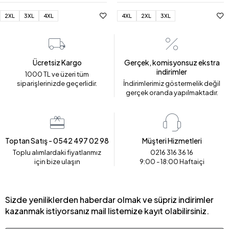
2XL
3XL
4XL
4XL
2XL
3XL
Ücretsiz Kargo
Gerçek, komisyonsuz ekstra
indirimler
1000 TL ve üzeri tüm
siparişlerinizde geçerlidir.
İndirimlerimiz göstermelik değil
gerçek oranda yapılmaktadır.
Toptan Satış - 0542 497 02 98
Müşteri Hizmetleri
Toplu alımlardaki fiyatlarımız
0216 316 36 16
için bize ulaşın
9:00 - 18:00 Haftaiçi
Sizde yeniliklerden haberdar olmak ve süpriz indirimler
kazanmak istiyorsanız mail listemize kayıt olabilirsiniz.