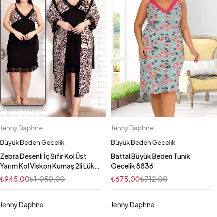
Jenny Daphne
Jenny Daphne
Büyük Beden Gecelik
Büyük Beden Gecelik
Zebra Desenli İç Sıfır Kol Üst
Battal Büyük Beden Tunik
Yarım Kol Viskon Kumaş 2li Lüks
Gecelik 8836
Gecelik Sabahlık Takımı 19218
₺
945,00
₺
1.050,00
₺
675,00
₺
712,00
Jenny Daphne
Jenny Daphne