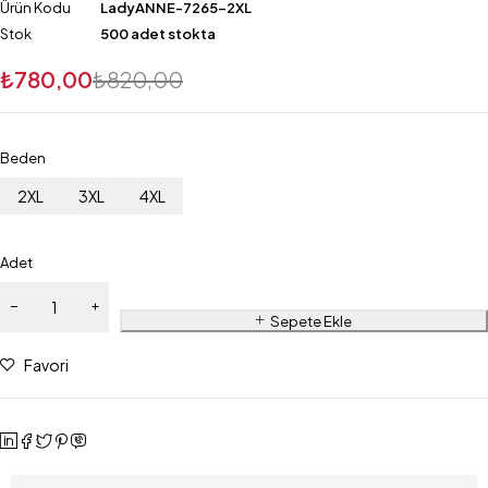
Ürün Kodu
LadyANNE-7265-2XL
Stok
500 adet stokta
₺
780,00
₺
820,00
Beden
2XL
3XL
4XL
Adet
Sepete Ekle
Favori