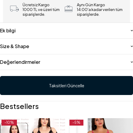
Ücretsiz Kargo
Aynı Gün Kargo
1000 TL ve üzeri tüm
14:00'a kadar verilen tüm
siparişlerde.
siparişlerde.
Ek bilgi
Size & Shape
Değerlendirmeler
Taksitleri Güncelle
Bestsellers
-10%
-5%