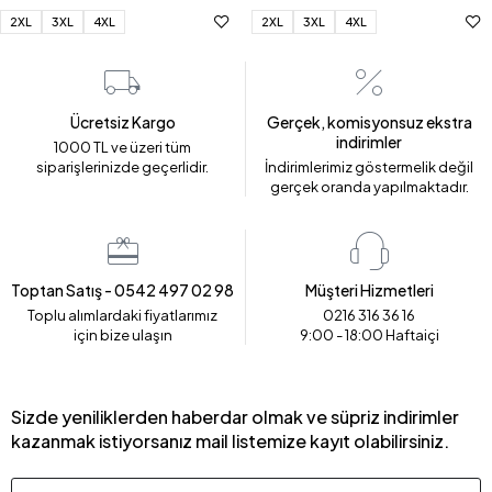
2XL
3XL
4XL
2XL
3XL
4XL
Ücretsiz Kargo
Gerçek, komisyonsuz ekstra
indirimler
1000 TL ve üzeri tüm
siparişlerinizde geçerlidir.
İndirimlerimiz göstermelik değil
gerçek oranda yapılmaktadır.
Toptan Satış - 0542 497 02 98
Müşteri Hizmetleri
Toplu alımlardaki fiyatlarımız
0216 316 36 16
için bize ulaşın
9:00 - 18:00 Haftaiçi
Sizde yeniliklerden haberdar olmak ve süpriz indirimler
kazanmak istiyorsanız mail listemize kayıt olabilirsiniz.