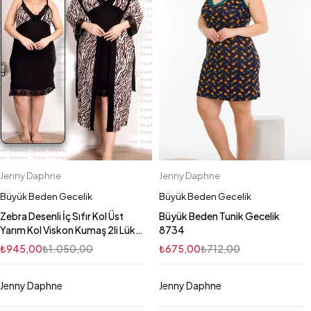
Jenny Daphne
Jenny Daphne
Büyük Beden Gecelik
Büyük Beden Gecelik
Zebra Desenli İç Sıfır Kol Üst
Büyük Beden Tunik Gecelik
Yarım Kol Viskon Kumaş 2li Lüks
8734
Gecelik Sabahlık Takımı 19218
₺
945,00
₺
1.050,00
₺
675,00
₺
712,00
Jenny Daphne
Jenny Daphne