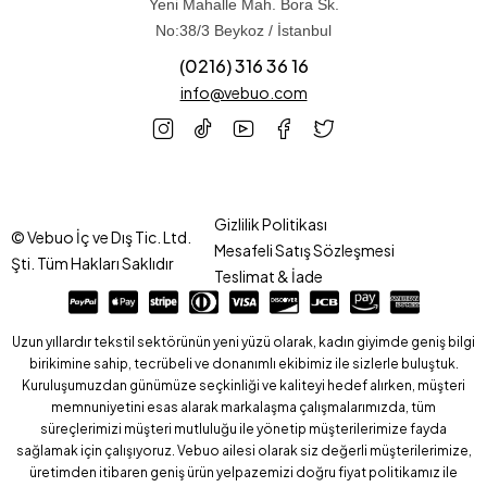
Yeni Mahalle Mah. Bora Sk.
No:38/3 Beykoz / İstanbul
(0216) 316 36 16
info@vebuo.com
Gizlilik Politikası
© Vebuo İç ve Dış Tic. Ltd.
Mesafeli Satış Sözleşmesi
Şti. Tüm Hakları Saklıdır
Teslimat & İade
Uzun yıllardır tekstil sektörünün yeni yüzü olarak, kadın giyimde geniş bilgi
birikimine sahip, tecrübeli ve donanımlı ekibimiz ile sizlerle buluştuk.
Kuruluşumuzdan günümüze seçkinliği ve kaliteyi hedef alırken, müşteri
memnuniyetini esas alarak markalaşma çalışmalarımızda, tüm
süreçlerimizi müşteri mutluluğu ile yönetip müşterilerimize fayda
sağlamak için çalışıyoruz. Vebuo ailesi olarak siz değerli müşterilerimize,
üretimden itibaren geniş ürün yelpazemizi doğru fiyat politikamız ile