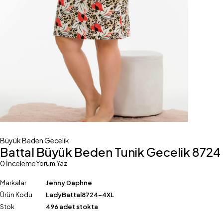
Büyük Beden Gecelik
Battal Büyük Beden Tunik Gecelik 8724
0 İnceleme
Yorum Yaz
Markalar
Jenny Daphne
Ürün Kodu
LadyBattal8724-4XL
Stok
496 adet stokta