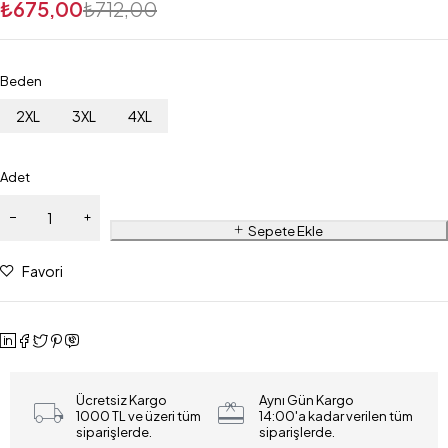
₺
675,00
₺
712,00
Beden
2XL
3XL
4XL
Adet
Sepete Ekle
Favori
Ücretsiz Kargo
Aynı Gün Kargo
1000 TL ve üzeri tüm
14:00'a kadar verilen tüm
siparişlerde.
siparişlerde.