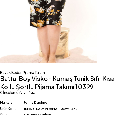
Büyük Beden Pijama Takımı
Battal Boy Viskon Kumaş Tunik Sıfır Kısa
Kollu Şortlu Pijama Takımı 10399
0 İnceleme
Yorum Yaz
Markalar
Jenny Daphne
Ürün Kodu
JENNY-LADYPIJAMA-10399-4XL
Stok
500 adet stokta