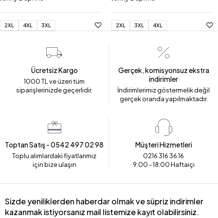
2XL
4XL
3XL
2XL
3XL
4XL
Ücretsiz Kargo
Gerçek, komisyonsuz ekstra
indirimler
1000 TL ve üzeri tüm
siparişlerinizde geçerlidir.
İndirimlerimiz göstermelik değil
gerçek oranda yapılmaktadır.
Toptan Satış - 0542 497 02 98
Müşteri Hizmetleri
Toplu alımlardaki fiyatlarımız
0216 316 36 16
için bize ulaşın
9:00 - 18:00 Haftaiçi
Sizde yeniliklerden haberdar olmak ve süpriz indirimler
kazanmak istiyorsanız mail listemize kayıt olabilirsiniz.