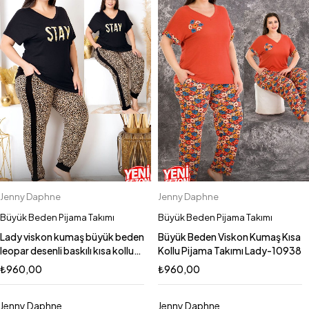
Jenny Daphne
Jenny Daphne
Büyük Beden Pijama Takımı
Büyük Beden Pijama Takımı
Lady viskon kumaş büyük beden
Büyük Beden Viskon Kumaş Kısa
leopar desenli baskılı kısa kollu
Kollu Pijama Takımı Lady-10938
uzun pijama takımı 10987
₺
960,00
₺
960,00
Jenny Daphne
Jenny Daphne