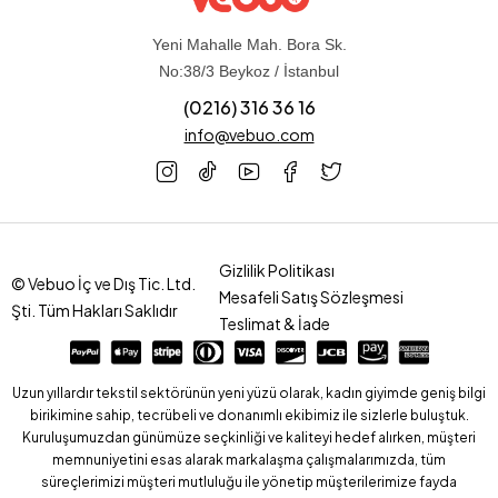
Yeni Mahalle Mah. Bora Sk.
No:38/3 Beykoz / İstanbul
(0216) 316 36 16
info@vebuo.com
Gizlilik Politikası
© Vebuo İç ve Dış Tic. Ltd.
Mesafeli Satış Sözleşmesi
Şti. Tüm Hakları Saklıdır
Teslimat & İade
Uzun yıllardır tekstil sektörünün yeni yüzü olarak, kadın giyimde geniş bilgi
birikimine sahip, tecrübeli ve donanımlı ekibimiz ile sizlerle buluştuk.
Kuruluşumuzdan günümüze seçkinliği ve kaliteyi hedef alırken, müşteri
memnuniyetini esas alarak markalaşma çalışmalarımızda, tüm
süreçlerimizi müşteri mutluluğu ile yönetip müşterilerimize fayda