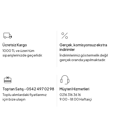
Ücretsiz Kargo
Gerçek, komisyonsuz ekstra
indirimler
1000 TL ve üzeri tüm
siparişlerinizde geçerlidir.
İndirimlerimiz göstermelik değil
gerçek oranda yapılmaktadır.
Toptan Satış - 0542 497 02 98
Müşteri Hizmetleri
Toplu alımlardaki fiyatlarımız
0216 316 36 16
için bize ulaşın
9:00 - 18:00 Haftaiçi